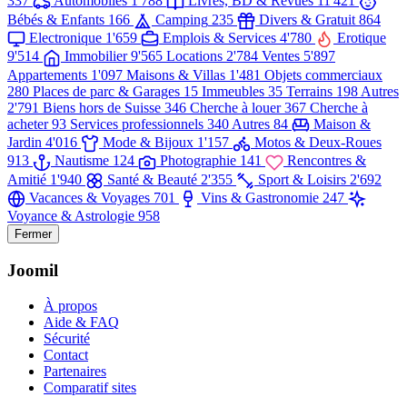
337
Automobiles
1'788
Livres, BD & Revues
11'421
Bébés & Enfants
166
Camping
235
Divers & Gratuit
864
Electronique
1'659
Emplois & Services
4'780
Erotique
9'514
Immobilier
9'565
Locations
2'784
Ventes
5'897
Appartements
1'097
Maisons & Villas
1'481
Objets commerciaux
280
Places de parc & Garages
15
Immeubles
35
Terrains
198
Autres
2'791
Biens hors de Suisse
346
Cherche à louer
367
Cherche à
acheter
93
Services professionnels
340
Autres
84
Maison &
Jardin
4'016
Mode & Bijoux
1'157
Motos & Deux-Roues
913
Nautisme
124
Photographie
141
Rencontres &
Amitié
1'940
Santé & Beauté
2'355
Sport & Loisirs
2'692
Vacances & Voyages
701
Vins & Gastronomie
247
Voyance & Astrologie
958
Fermer
Joomil
À propos
Aide & FAQ
Sécurité
Contact
Partenaires
Comparatif sites