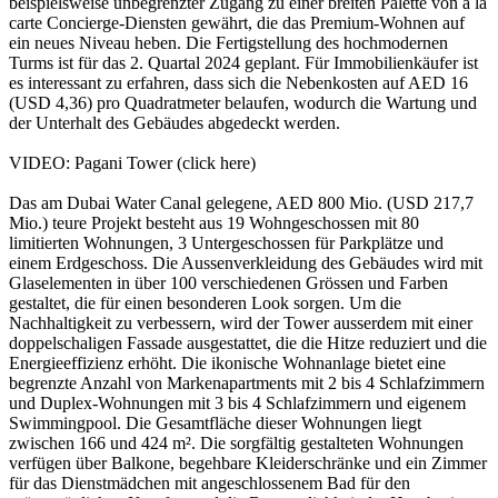
beispielsweise unbegrenzter Zugang zu einer breiten Palette von a la
carte Concierge-Diensten gewährt, die das Premium-Wohnen auf
ein neues Niveau heben. Die Fertigstellung des hochmodernen
Turms ist für das 2. Quartal 2024 geplant. Für Immobilienkäufer ist
es interessant zu erfahren, dass sich die Nebenkosten auf AED 16
(USD 4,36) pro Quadratmeter belaufen, wodurch die Wartung und
der Unterhalt des Gebäudes abgedeckt werden.
VIDEO: Pagani Tower (click here)
Das am Dubai Water Canal gelegene, AED 800 Mio. (USD 217,7
Mio.) teure Projekt besteht aus 19 Wohngeschossen mit 80
limitierten Wohnungen, 3 Untergeschossen für Parkplätze und
einem Erdgeschoss. Die Aussenverkleidung des Gebäudes wird mit
Glaselementen in über 100 verschiedenen Grössen und Farben
gestaltet, die für einen besonderen Look sorgen. Um die
Nachhaltigkeit zu verbessern, wird der Tower ausserdem mit einer
doppelschaligen Fassade ausgestattet, die die Hitze reduziert und die
Energieeffizienz erhöht. Die ikonische Wohnanlage bietet eine
begrenzte Anzahl von Markenapartments mit 2 bis 4 Schlafzimmern
und Duplex-Wohnungen mit 3 bis 4 Schlafzimmern und eigenem
Swimmingpool. Die Gesamtfläche dieser Wohnungen liegt
zwischen 166 und 424 m². Die sorgfältig gestalteten Wohnungen
verfügen über Balkone, begehbare Kleiderschränke und ein Zimmer
für das Dienstmädchen mit angeschlossenem Bad für den