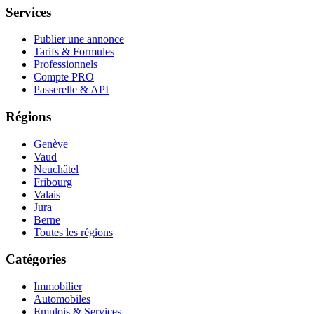
Services
Publier une annonce
Tarifs & Formules
Professionnels
Compte PRO
Passerelle & API
Régions
Genève
Vaud
Neuchâtel
Fribourg
Valais
Jura
Berne
Toutes les régions
Catégories
Immobilier
Automobiles
Emplois & Services