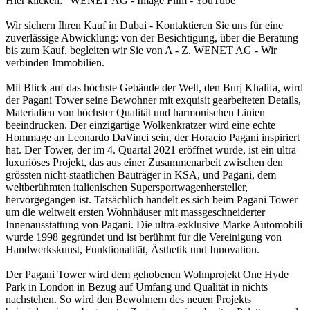
Hier klicken: "WENET AG - Image Film - YouTube"
Wir sichern Ihren Kauf in Dubai - Kontaktieren Sie uns für eine
zuverlässige Abwicklung: von der Besichtigung, über die Beratung
bis zum Kauf, begleiten wir Sie von A - Z. WENET AG - Wir
verbinden Immobilien.
Mit Blick auf das höchste Gebäude der Welt, den Burj Khalifa, wird
der Pagani Tower seine Bewohner mit exquisit gearbeiteten Details,
Materialien von höchster Qualität und harmonischen Linien
beeindrucken. Der einzigartige Wolkenkratzer wird eine echte
Hommage an Leonardo DaVinci sein, der Horacio Pagani inspiriert
hat. Der Tower, der im 4. Quartal 2021 eröffnet wurde, ist ein ultra
luxuriöses Projekt, das aus einer Zusammenarbeit zwischen den
grössten nicht-staatlichen Bauträger in KSA, und Pagani, dem
weltberühmten italienischen Supersportwagenhersteller,
hervorgegangen ist. Tatsächlich handelt es sich beim Pagani Tower
um die weltweit ersten Wohnhäuser mit massgeschneiderter
Innenausstattung von Pagani. Die ultra-exklusive Marke Automobili
wurde 1998 gegründet und ist berühmt für die Vereinigung von
Handwerkskunst, Funktionalität, Ästhetik und Innovation.
Der Pagani Tower wird dem gehobenen Wohnprojekt One Hyde
Park in London in Bezug auf Umfang und Qualität in nichts
nachstehen. So wird den Bewohnern des neuen Projekts