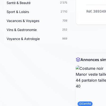
Santé & Beauté
2'375
Réf. 389349
Sport & Loisirs
2'710
Vacances & Voyages
709
Vins & Gastronomie
252
Voyance & Astrologie
969
Annonces simi
Certifié