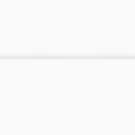
catégorie
SERVICES
RÉGIONS
Publier une annonce
Genève
Tarifs & Formules
Vaud
s catégories
Professionnels
Neuchâtel