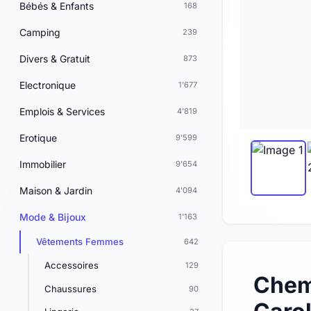
Bébés & Enfants
168
Camping
239
Divers & Gratuit
873
Electronique
1'677
Emplois & Services
4'819
Erotique
9'599
Immobilier
9'654
Maison & Jardin
4'094
Mode & Bijoux
1'163
Vêtements Femmes
642
Accessoires
129
Chemi
Chaussures
90