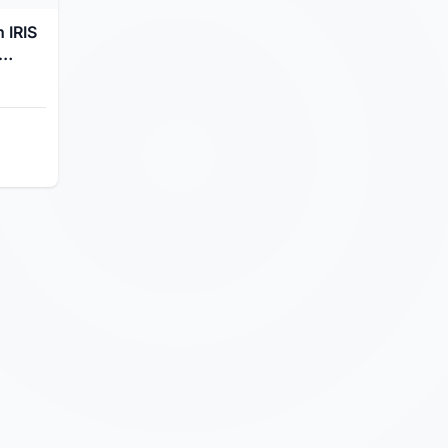
n IRIS
u Lin