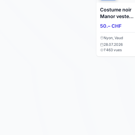
Costume noir
Manor veste
taille 44
50.– CHF
pantalon taille
40
Nyon, Vaud
28.07.2026
1'463 vues