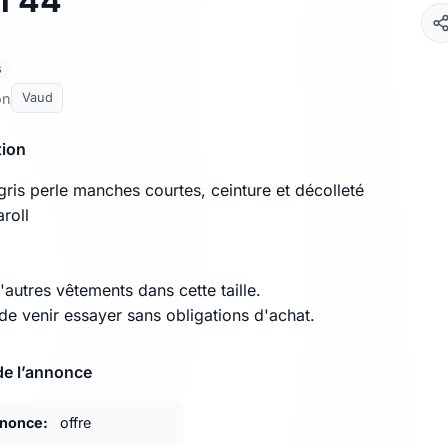
l 44
s
on
Vaud
tion
gris perle manches courtes, ceinture et décolleté
roll
autres vêtements dans cette taille.
 de venir essayer sans obligations d'achat.
de l’annonce
nnonce:
offre