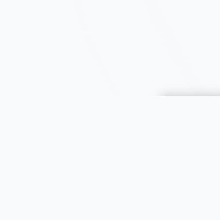
Choisir une 
JOOMIL
À propos
Aide & FAQ
Toutes le
Sécurité