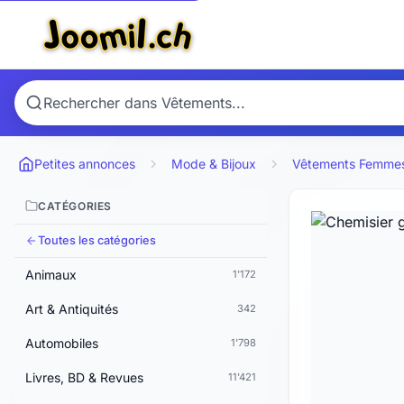
Petites annonces
Mode & Bijoux
Vêtements Femme
CATÉGORIES
Toutes les catégories
Animaux
1'172
Art & Antiquités
342
Automobiles
1'798
Livres, BD & Revues
11'421