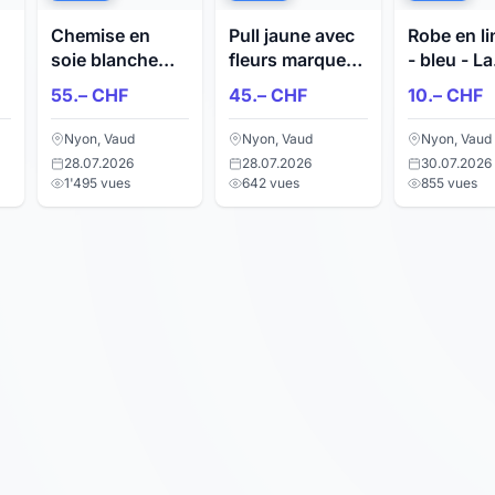
Chemise en
Pull jaune avec
Robe en li
soie blanche
fleurs marque
- bleu - La
Caroll 42
Desigual taille L
Fabrique d
55.– CHF
45.– CHF
10.– CHF
(grand)
Taille : 36
Nyon, Vaud
Nyon, Vaud
Nyon, Vaud
28.07.2026
28.07.2026
30.07.2026
1'495 vues
642 vues
855 vues