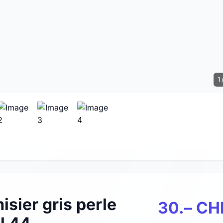
1 
sier gris perle
30.– CH