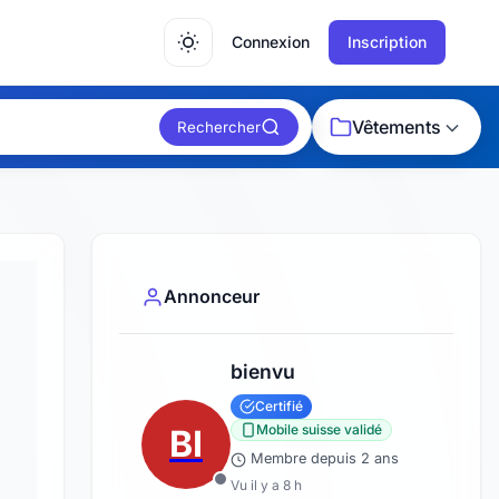
Connexion
Inscription
Vêtements
Rechercher
Annonceur
bienvu
Certifié
Mobile suisse validé
BI
Membre depuis 2 ans
Vu il y a 8 h