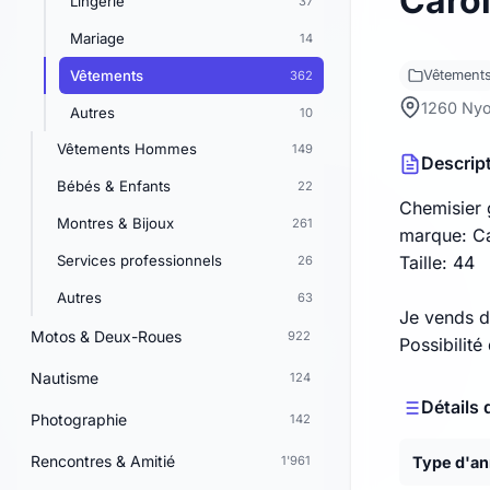
Carol
Lingerie
37
Mariage
14
Vêtements
Vêtement
362
1260 Ny
Autres
10
Vêtements Hommes
149
Descrip
Bébés & Enfants
22
Chemisier 
Montres & Bijoux
261
marque: Ca
Services professionnels
Taille: 44
26
Autres
63
Je vends d'
Motos & Deux-Roues
922
Possibilité
Nautisme
124
Détails 
Photographie
142
Rencontres & Amitié
Type d'a
1'961