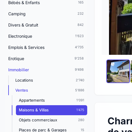
Bébés & Enfants
165
Camping
232
Divers & Gratuit
842
Electronique
1'623
Emplois & Services
4'735
Erotique
9'258
Immobilier
9'498
Locations
2'740
Ventes
5'886
Appartements
1'091
Maisons & Villas
1'475
Char
Objets commerciaux
280
Places de parc & Garages
15