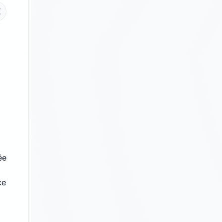
ée
ce