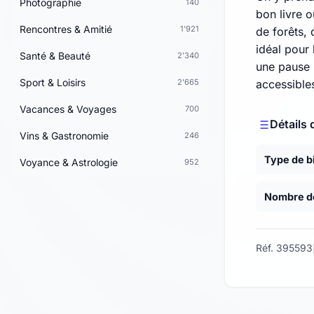
Photographie
140
bon livre 
Rencontres & Amitié
1'921
de forêts, 
idéal pour
Santé & Beauté
2'340
une pause 
Sport & Loisirs
2'665
accessible
Vacances & Voyages
700
Détails 
Vins & Gastronomie
246
Type de b
Voyance & Astrologie
952
Nombre de
Réf. 395593