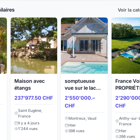
laires
Voir la ca
Maison avec
somptueuse
France Voi
étangs
vue sur le lac
PROPRIÉT
pour cette villa
d’EXCEPT
237'977.50 CHF
2'550'000.–
2'290'000
individuelle de
14 pièces
CHF
CHF
5.5 pièces
m2 avec 2
Saint Eugène,
PISCINES
France
Montreux, Vaud
Anthy-sur-
chauffées-
Il y a 4 jours
France
Hier
JACUZZI
1'244 vues
398 vues
Hier
266 vues