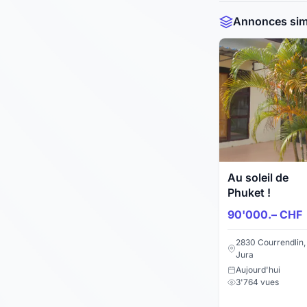
Annonces simi
Au soleil de
Phuket !
90'000.– CHF
2830 Courrendlin,
Jura
Aujourd'hui
3'764 vues