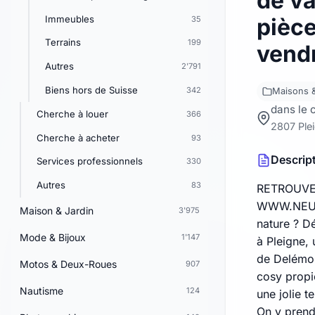
de v
Immeubles
pièce
35
Terrains
199
vend
Autres
2'791
Biens hors de Suisse
342
Maisons &
dans le 
Cherche à louer
366
2807 Ple
Cherche à acheter
93
Descrip
Services professionnels
330
Autres
83
RETROUVE
WWW.NEU-I
Maison & Jardin
3'975
nature ? D
Mode & Bijoux
1'147
à Pleigne,
de Delémon
Motos & Deux-Roues
907
cosy propic
Nautisme
124
une jolie 
On y prend 