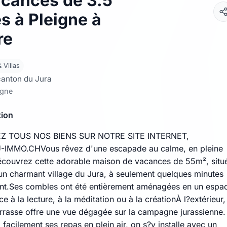
acances de 3.5
s à Pleigne à
re
 Villas
canton du Jura
igne
tion
Z TOUS NOS BIENS SUR NOTRE SITE INTERNET,
MMO.CHVous rêvez d'une escapade au calme, en pleine
écouvrez cette adorable maison de vacances de 55m², situ
 un charmant village du Jura, à seulement quelques minutes
t.Ses combles ont été entièrement aménagées en un espa
e à la lecture, à la méditation ou à la créationÀ l?extérieur,
terrasse offre une vue dégagée sur la campagne jurassienne.
facilement ses repas en plein air, on s?y installe avec un