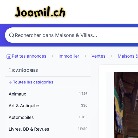
Petites annonces
Immobilier
Ventes
Maisons & 
CATÉGORIES
Toutes les catégories
Animaux
1'146
Art & Antiquités
336
Automobiles
1'763
Livres, BD & Revues
11'419