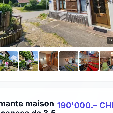
1 /
mante maison
190'000.– CH