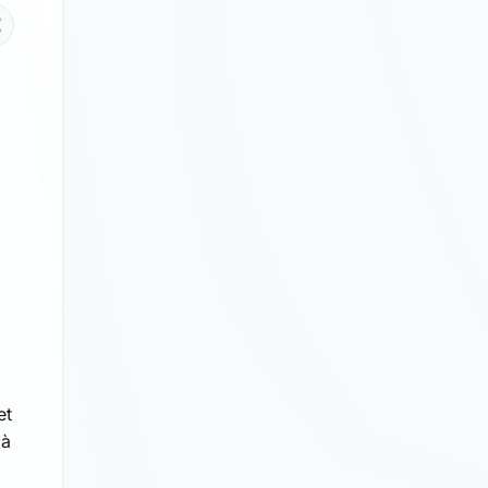
et
 à