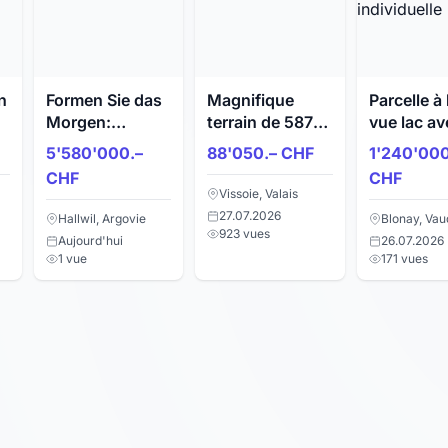
n
Formen Sie das
Magnifique
Parcelle à 
Morgen:
terrain de 587
vue lac av
Bauland für
m2 à bâtir à
permis en 
5'580'000.–
88'050.– CHF
1'240'000
Arealüberbauung
Vissoie
d'une villa
CHF
CHF
individuel
Vissoie, Valais
27.07.2026
Hallwil, Argovie
Blonay, Vau
923 vues
Aujourd'hui
26.07.2026
1 vue
171 vues