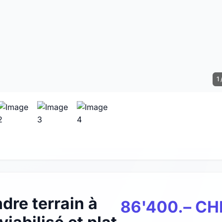
1 
dre terrain à
86'400.– CH