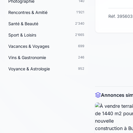
Photographie
140
Rencontres & Amitié
1'921
Réf. 395603
Santé & Beauté
2'340
Sport & Loisirs
2'665
Vacances & Voyages
699
Vins & Gastronomie
246
Voyance & Astrologie
952
Annonces simi