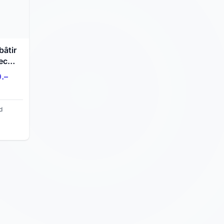
bâtir
ec
force
.–
le
d