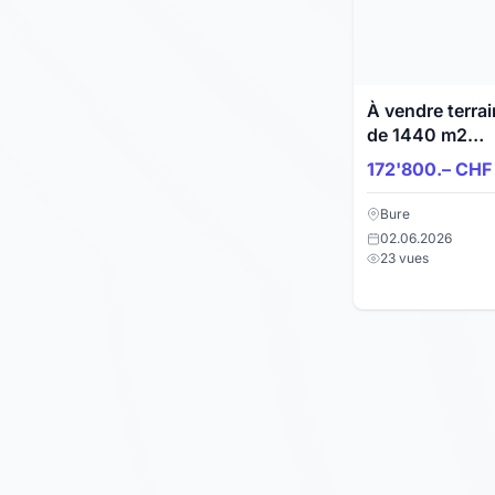
À vendre terrai
de 1440 m2
pour nouvelle
172'800.– CHF
construction à
Bure
Bure
02.06.2026
23 vues