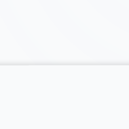
catégorie
SERVICES
RÉGIONS
Publier une annonce
Genève
Tarifs & Formules
Vaud
s catégories