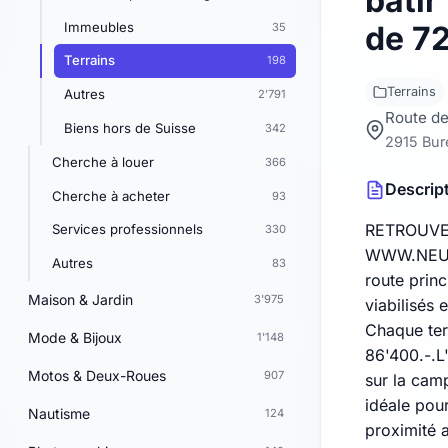
bâtir
Immeubles
de 7
35
Terrains
198
Terrains
Autres
2'791
Route de
Biens hors de Suisse
342
2915 Bur
Cherche à louer
366
Descrip
Cherche à acheter
93
RETROUVE
Services professionnels
330
WWW.NEU-IM
Autres
83
route princ
Maison & Jardin
3'975
viabilisés 
Chaque ter
Mode & Bijoux
1'148
86'400.-.L
Motos & Deux-Roues
907
sur la cam
idéale pour
Nautisme
124
proximité a