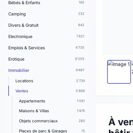
Bébés & Enfants
165
Camping
232
Divers & Gratuit
842
Electronique
1'621
Emplois & Services
4'735
Erotique
9'255
Immobilier
9'497
Locations
2'739
Ventes
5'886
Appartements
1'091
Maisons & Villas
1'476
À ven
Objets commerciaux
280
Places de parc & Garages
15