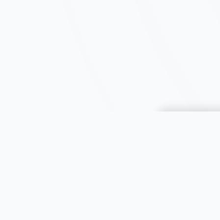
Choisir une 
JOOMIL
À propos
Aide & FAQ
Toutes le