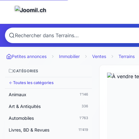
Petites annonces
Immobilier
Ventes
Terrains
CATÉGORIES
Toutes les catégories
Animaux
1'146
Art & Antiquités
336
Automobiles
1'763
Livres, BD & Revues
11'419