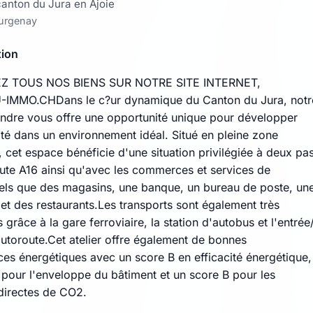
canton du Jura en Ajoie
urgenay
tion
Z TOUS NOS BIENS SUR NOTRE SITE INTERNET,
MMO.CHDans le c?ur dynamique du Canton du Jura, notr
vendre vous offre une opportunité unique pour développer
ité dans un environnement idéal. Situé en pleine zone
e, cet espace bénéficie d'une situation privilégiée à deux pa
oute A16 ainsi qu'avec les commerces et services de
tels que des magasins, une banque, un bureau de poste, un
et des restaurants.Les transports sont également très
 grâce à la gare ferroviaire, la station d'autobus et l'entrée
autoroute.Cet atelier offre également de bonnes
es énergétiques avec un score B en efficacité énergétique,
 pour l'enveloppe du bâtiment et un score B pour les
directes de CO2.