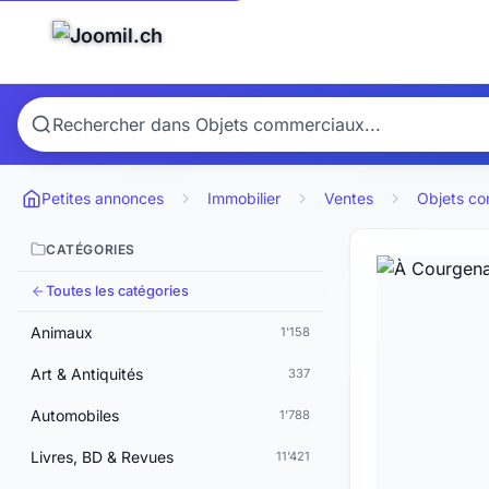
Petites annonces
Immobilier
Ventes
Objets c
CATÉGORIES
Toutes les catégories
Animaux
1'158
Art & Antiquités
337
Automobiles
1'788
Livres, BD & Revues
11'421