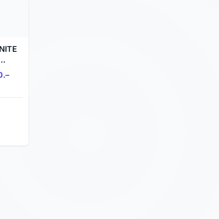
NITE
de
0.–
 à
Sion