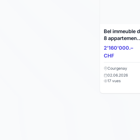
Bel immeuble 
8 appartement
rénovés à
2'160'000.–
vendre à
CHF
Courgenay
Courgenay
02.06.2026
17 vues