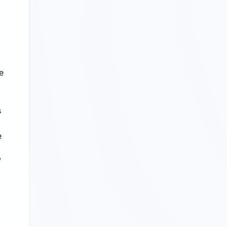
e
s
e
/