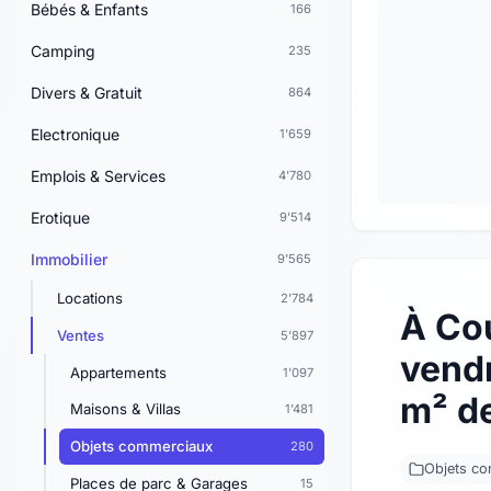
Bébés & Enfants
166
Camping
235
Divers & Gratuit
864
Electronique
1'659
Emplois & Services
4'780
Erotique
9'514
Immobilier
9'565
Locations
2'784
À Co
Ventes
5'897
vendr
Appartements
1'097
m² de
Maisons & Villas
1'481
Objets commerciaux
280
Objets c
Places de parc & Garages
15