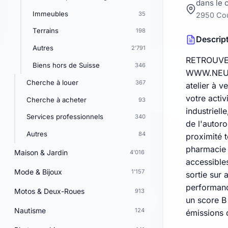
dans le 
Immeubles
35
2950 Co
Terrains
198
Descrip
Autres
2'791
RETROUVE
Biens hors de Suisse
346
WWW.NEU-I
Cherche à louer
367
atelier à 
votre activ
Cherche à acheter
93
industriell
Services professionnels
340
de l'autor
Autres
84
proximité 
pharmacie 
Maison & Jardin
4'016
accessibles
Mode & Bijoux
1'157
sortie sur 
performanc
Motos & Deux-Roues
913
un score B
Nautisme
124
émissions 