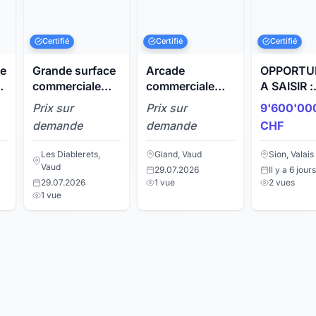
Certifié
Certifié
Certifié
de
Grande surface
Arcade
OPPORTU
s
commerciale
commerciale
A SAISIR :
aux pieds des
avec vitrines
Immeuble 
Prix sur
Prix sur
9'600'00
pistes
rendement
demande
demande
CHF
vendre à 
Les Diablerets,
Gland, Vaud
Sion, Valais
Vaud
29.07.2026
Il y a 6 jours
29.07.2026
1 vue
2 vues
1 vue