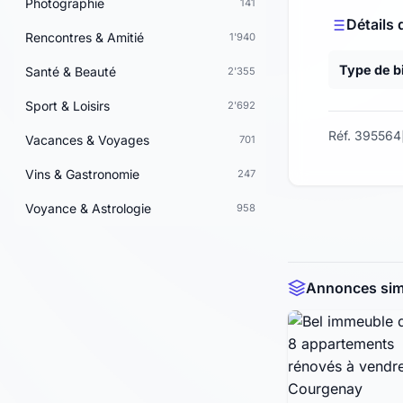
Photographie
141
Détails 
Rencontres & Amitié
1'940
Type de b
Santé & Beauté
2'355
Sport & Loisirs
2'692
Réf. 395564
Vacances & Voyages
701
Vins & Gastronomie
247
Voyance & Astrologie
958
Annonces simi