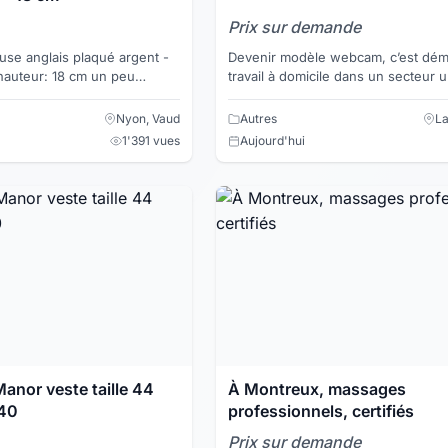
Prix sur demande
use anglais plaqué argent -
Devenir modèle webcam, c’est dém
 hauteur: 18 cm un peu
travail à domicile dans un secteur 
staurer Silver plate
mais qui est très rentable. Si vous a
un peu coquin...
Nyon, Vaud
Autres
La
1'391 vues
Aujourd'hui
anor veste taille 44
À Montreux, massages
 40
professionnels, certifiés
Prix sur demande