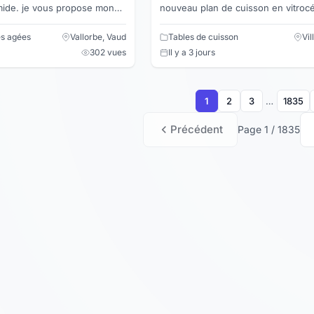
ropose mon
nouveau plan de cuisson en vitrocéramique
 vos fenêtres, baie vitrée,
avec la hotte de ventilation au milieu. Nous
avons aus...
es agées
Vallorbe, Vaud
Tables de cuisson
Vi
302 vues
Il y a 3 jours
1
2
3
…
1835
Précédent
Page 1 / 1835