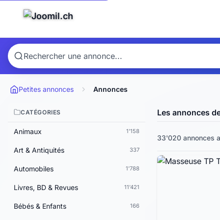
Petites annonces
Annonces
Les annonces d
CATÉGORIES
Animaux
1'158
33'020 annonces a
Art & Antiquités
337
Automobiles
1'788
Livres, BD & Revues
11'421
Bébés & Enfants
166