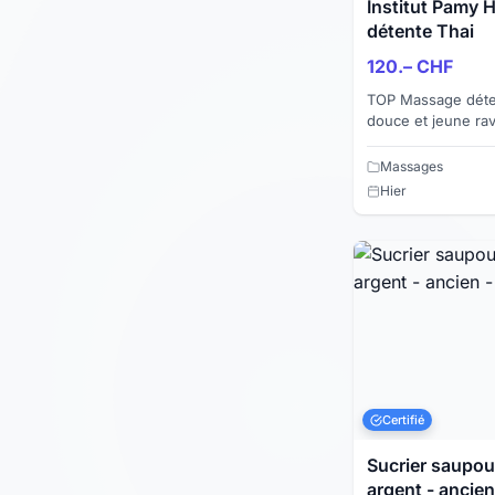
Institut Pamy
détente Thai
120.– CHF
TOP Massage déten
douce et jeune ra
avec une finition s
vous relaxer...
Massages
Hier
Certifié
Sucrier saupoudre
argent - ancien