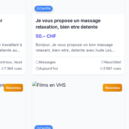
Certifié
ur
Je vous propose un massage
relaxation, bien etre detente
50.– CHF
Bonjour, Je vous propose un bon massage
relaxant, bien-etre, detente avec huile Les
ever les
massage est realise sur l'ensemble des corps
Je vous rec...
ntreux, Vaud
Massages
Neuchâtel
1'364 vues
Aujourd'hui
3'697 vues
Nouveau
Nouveau
Certifié