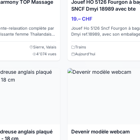
 Harmony TOP Massage
Jouef HO 5126 Fourgon à b
SNCF Dmyi 18989 avec bte
19.– CHF
te-relaxation complète par
Jouef Ho 5126 Sncf Fourgon à bag
vissante femme Thailandaise
Dmyi ref.18989, avec son emballage o
ensuelle si désirée... Venez-
Courant DC Longueur 240 mm Aménagement
intérieur ...
Sierre, Valais
Trains
4'074 vues
Aujourd'hui
use anglais plaqué
Devenir modèle webcam
 - 18 cm