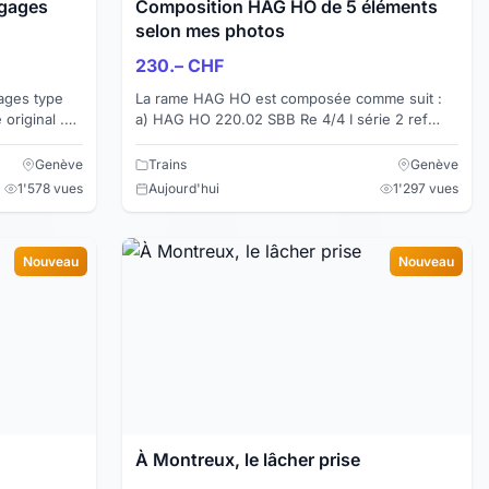
agages
Composition HAG HO de 5 éléments
selon mes photos
230.– CHF
ages type
La rame HAG HO est composée comme suit :
riginal .
a) HAG HO 220.02 SBB Re 4/4 I série 2 ref
10035 Biel sans emballage d'origine . Lampes
rondes, 2 gri...
Genève
Trains
Genève
1'578 vues
Aujourd'hui
1'297 vues
Nouveau
Nouveau
À Montreux, le lâcher prise