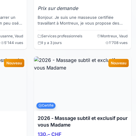
Prix sur demande
arrer un
Bonjour. Je suis une masseuse certifiée
un peu osé
travaillant à Montreux, je vous propose des
vez l’esprit
massages relaxants, massages thaï, massages
aux huiles et mass...
usanne, Vaud
Services professionnels
Montreux, Vaud
5'144 vues
Il y a 3 jours
1'708 vues
Nouveau
Nouveau
Certifié
2026 - Massage subtil et exclusif pour
vous Madame
130.– CHF