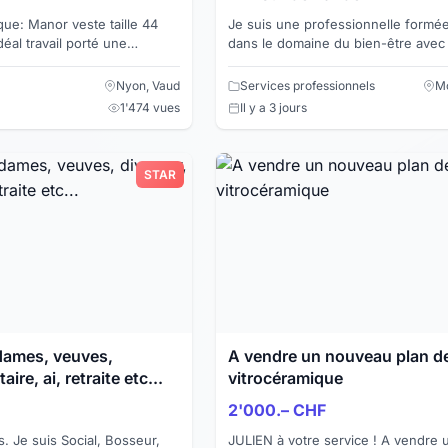
Je suis une professionnelle formée 
dans le domaine du bien-être avec
années d'expérience. Je vous pro
plusieurs techniques d...
Nyon, Vaud
Services professionnels
Mo
1'474 vues
Il y a 3 jours
STAR
, veuves,
A vendre un nouveau plan d
aire, ai, retraite etc...
vitrocéramique
2'000.– CHF
seur,
JULIEN à votre service ! A vendre un tout