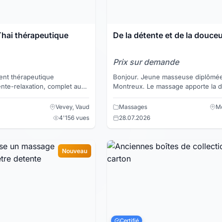
hai thérapeutique
De la détente et de la douce
Prix sur demande
nt thérapeutique
Bonjour. Jeune masseuse diplômée travaillant à
nte-relaxation, complet aux
Montreux. Le massage apporte la détente au
 essentielles chauffées sur
corps et à l'esprit. Il permet de enl
 massag...
noeuds,...
Vevey, Vaud
Massages
Mo
4'156 vues
28.07.2026
Nouveau
Certifié