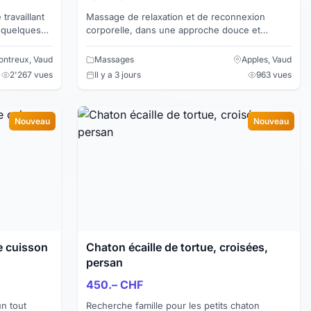
travaillant
Massage de relaxation et de reconnexion
 quelques
corporelle, dans une approche douce et
pose
consciente. Masseur formé tantrique, dans la
cinquantaine, marié, ex...
ntreux, Vaud
Massages
Apples, Vaud
2'267 vues
Il y a 3 jours
963 vues
Nouveau
Nouveau
e cuisson
Chaton écaille de tortue, croisées,
persan
450.– CHF
Recherche famille pour les petits chaton