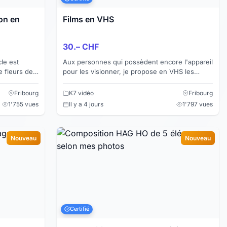
on en
Films en VHS
30.– CHF
cle est
Aux personnes qui possèdent encore l'appareil
 fleurs de
pour les visionner, je propose en VHS les
 gr. de
séries télévisées et les films anciens suivants:
1. Le Château...
Fribourg
K7 vidéo
Fribourg
1'755 vues
Il y a 4 jours
1'797 vues
Nouveau
Nouveau
Certifié