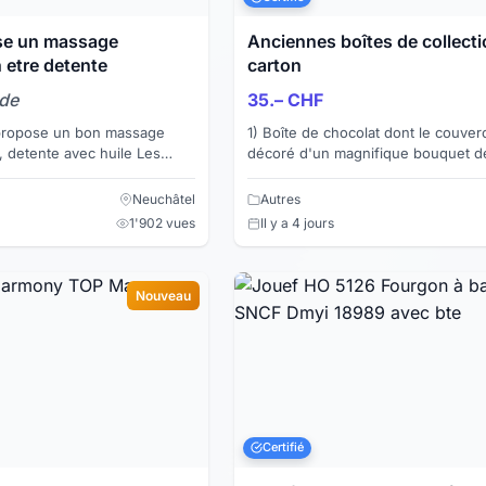
se un massage
Anciennes boîtes de collecti
n etre detente
carton
nde
35.– CHF
1) Boîte de chocolat dont le couver
 detente avec huile Les
décoré d'un magnifique bouquet de
se sur l'ensemble des corps
montagne. Contenait à l'origine 100
"crèmes assorties". ...
Neuchâtel
Autres
1'902 vues
Il y a 4 jours
Nouveau
Certifié