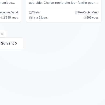
adorable. Chaton recherche leur famille pour la
vie qui serait capable de leur donner tout
l'amour qu'il m...
lleneuve, Vaud
Chats
Ste-Croix, Vaud
2'555 vues
Il y a 2 jours
599 vues
Suivant