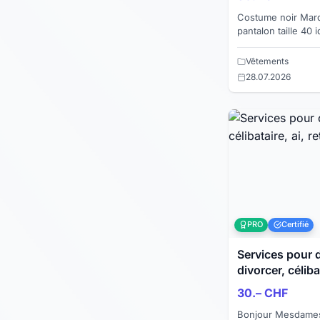
Costume noir Marque: Manor veste taille 44
pantalon taille 40 idéal travail porté une
semaine Je vends également une chemise en
soie blan...
Vêtements
28.07.2026
PRO
Certifié
Services pour dames
divorcer, célibat
30.– CHF
Bonjour Mesdames. Je suis Social, Bos