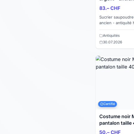
83.– CHF
Sucrier saupoudre
ancien - antiquité
cabossé (voir photo) à re
made in Engl...
Antiquités
30.07.2026
Certifié
Costume noir M
pantalon taille
50.– CHF