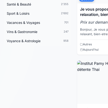
Santé & Beauté
2'355
Je vous propo
Sport & Loisirs
2'692
relaxation, bie
Prix sur dema
Vacances & Voyages
701
Bonjour, Je vous propose un bon massage
Vins & Gastronomie
247
relaxant, bien-etre,
massage est reali
Voyance & Astrologie
958
Je vous recois ...
Autres
Aujourd'hui