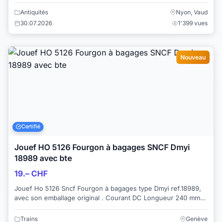
restaurer Silver plate made in Engl...
Antiquités
Nyon, Vaud
30.07.2026
1'399 vues
Nouveau
Certifié
Jouef HO 5126 Fourgon à bagages SNCF Dmyi
18989 avec bte
19.– CHF
Jouef Ho 5126 Sncf Fourgon à bagages type Dmyi ref.18989,
avec son emballage original . Courant DC Longueur 240 mm
Aménagement intérieur ...
Trains
Genève