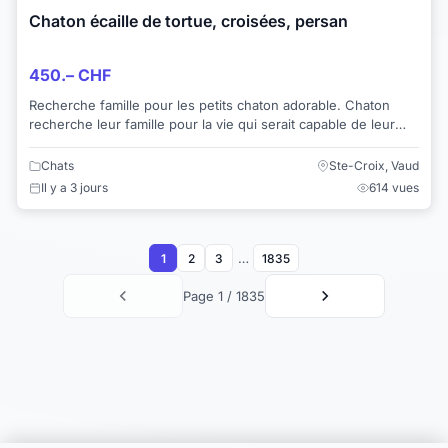
Chaton écaille de tortue, croisées, persan
450.– CHF
Recherche famille pour les petits chaton adorable. Chaton
recherche leur famille pour la vie qui serait capable de leur
donner tout l'amour qu'il m...
Chats
Ste-Croix, Vaud
Il y a 3 jours
614 vues
…
1
2
3
1835
Page 1 / 1835