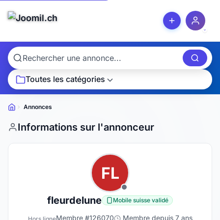
Toutes les catégories
Annonces
Petites
annonces
Informations sur l'annonceur
FL
fleurdelune
Mobile suisse validé
Membre #126070
Membre depuis 7 ans
Hors ligne