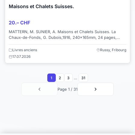
Maisons et Chalets Suisses.
20.– CHF
MATTERN, M. SUNIER, A. Maisons et Chalets Suisses. La
Chaux-de-Fonds, G. Dubois,1916, 240x165mm, 24 pages,
petites photos n/b in texte, broché.
Livres anciens
Russy, Fribourg
17.07.2026
…
1
2
3
31
Page 1 / 31