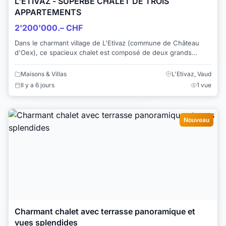
L'ETIVAZ - SUPERBE CHALET DE TROIS
APPARTEMENTS
2'200'000.– CHF
Dans le charmant village de L'Etivaz (commune de Château
d'Oex), ce spacieux chalet est composé de deux grands
appartements 4.5 pièces de 122 m2 chacu...
Maisons & Villas
L'Etivaz, Vaud
Il y a 6 jours
1 vue
Nouveau
Charmant chalet avec terrasse panoramique et
vues splendides