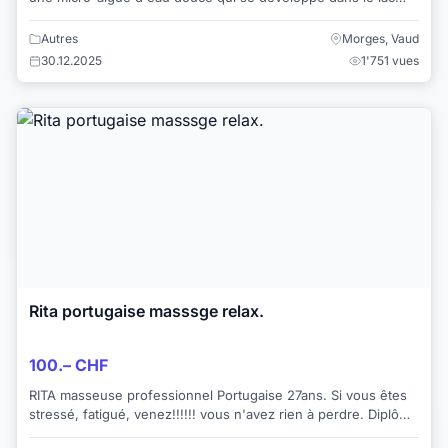
Klamath en Oregon aux USA dans une ea...
Autres
Morges, Vaud
30.12.2025
1'751 vues
Rita portugaise masssge relax.
100.– CHF
RITA masseuse professionnel Portugaise 27ans. Si vous êtes
stressé, fatigué, venez!!!!!! vous n'avez rien à perdre. Diplômé
avec l'art du toucher e...