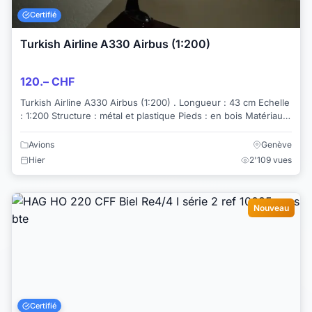
Certifié
Turkish Airline A330 Airbus (1:200)
120.– CHF
Turkish Airline A330 Airbus (1:200) . Longueur : 43 cm Echelle
: 1:200 Structure : métal et plastique Pieds : en bois Matériaux
de haute qualité...
Avions
Genève
Hier
2'109 vues
Nouveau
Certifié