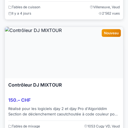
milieu. Nous avons aus...
Tables de cuisson
Villeneuve, Vaud
Il y a 4 jours
2'562 vues
Nouveau
Contrôleur DJ MIXTOUR
150.– CHF
Réalisé pour les logiciels djay 2 et djay Pro d'Algoriddim
Section de déclenchement caoutchoutée à code couleur pour
le transport et le mode de repér...
Tables de mixage
1053 Cugy VD, Vaud