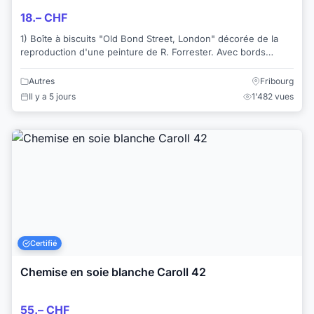
18.– CHF
1) Boîte à biscuits "Old Bond Street, London" décorée de la
reproduction d'une peinture de R. Forrester. Avec bords
dorés. Dimensions: 24 x 18 x 5 cm....
Autres
Fribourg
Il y a 5 jours
1'482 vues
Certifié
Chemise en soie blanche Caroll 42
55.– CHF