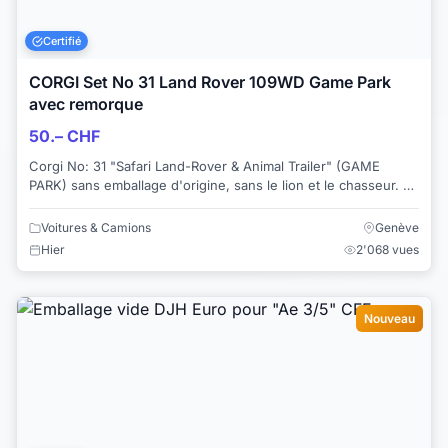
Certifié
CORGI Set No 31 Land Rover 109WD Game Park
avec remorque
50.– CHF
Corgi No: 31 "Safari Land-Rover & Animal Trailer" (GAME
PARK) sans emballage d'origine, sans le lion et le chasseur. Le
Land Rover est en bon état ...
Voitures & Camions
Genève
Hier
2'068 vues
Nouveau