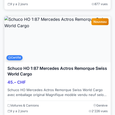
Il y a 2 jours
877 vues
Nouveau
Certifié
Schuco HO 1:87 Mercedes Actros Remorque Swiss
World Cargo
45.– CHF
Schuco HO Mercedes Actros Remorque Swiss World Cargo
avec emballage original Magnifique modèle vendu neuf selon
photo, disponible de suite . Paie...
Voitures & Camions
Genève
Il y a 2 jours
2'226 vues