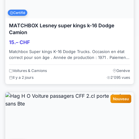
Certifié
MATCHBOX Lesney super kings k-16 Dodge
Camion
15.– CHF
Matchbox Super kings K-16 Dodge Trucks. Occasion en état
correct pour son âge . Année de production : 1971 . Paiement
par virement bancaire (Twin...
Voitures & Camions
Genève
Il y a 2 jours
2'095 vues
Nouveau