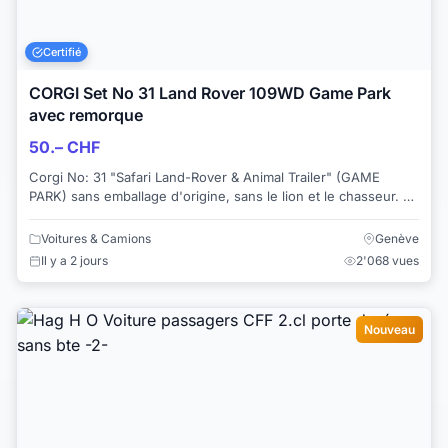
Certifié
CORGI Set No 31 Land Rover 109WD Game Park
avec remorque
50.– CHF
Corgi No: 31 "Safari Land-Rover & Animal Trailer" (GAME
PARK) sans emballage d'origine, sans le lion et le chasseur. Le
Land Rover est en bon état ...
Voitures & Camions
Genève
Il y a 2 jours
2'068 vues
Nouveau