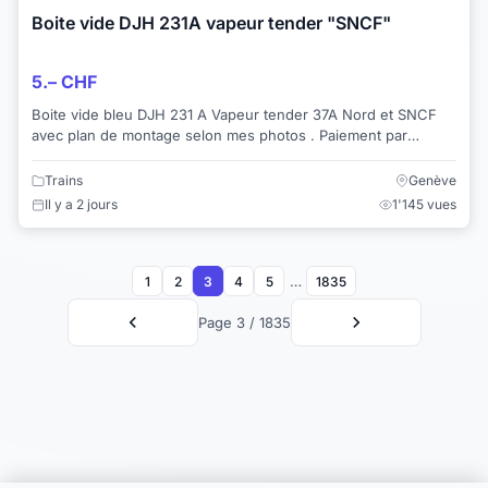
Boite vide DJH 231A vapeur tender "SNCF"
5.– CHF
Boite vide bleu DJH 231 A Vapeur tender 37A Nord et SNCF
avec plan de montage selon mes photos . Paiement par
virement bancaire (Twint pas dispo...
Trains
Genève
Il y a 2 jours
1'145 vues
…
1
2
3
4
5
1835
Page 3 / 1835