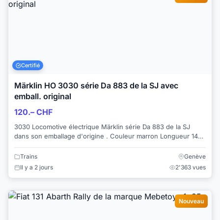
Certifié
Märklin HO 3030 série Da 883 de la SJ avec
emball. original
120.– CHF
3030 Locomotive électrique Märklin série Da 883 de la SJ
dans son emballage d'origine . Couleur marron Longueur 147
mm Série Da SJ Axes 1C1 Illu...
Trains
Genève
Il y a 2 jours
2'363 vues
Nouveau