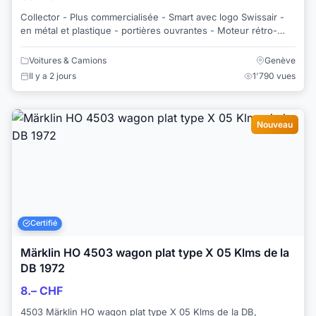
Collector - Plus commercialisée - Smart avec logo Swissair -
en métal et plastique - portières ouvrantes - Moteur rétro-
friction . Fabrication Mat T...
Voitures & Camions
Genève
Il y a 2 jours
1'790 vues
Nouveau
Certifié
Märklin HO 4503 wagon plat type X 05 Klms de la
DB 1972
8.– CHF
4503 Märklin HO wagon plat type X 05 Klms de la DB,