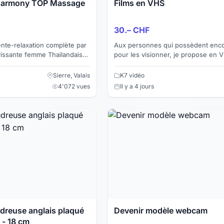
 Harmony TOP Massage
Films en VHS
30.– CHF
te-relaxation complète par
Aux personnes qui possèdent encor
vissante femme Thailandaise
pour les visionner, je propose en 
ensuelle si désirée... Venez-
séries télévisées et les films ancie
1. Le Château...
Sierre, Valais
K7 vidéo
4'072 vues
Il y a 4 jours
use anglais plaqué
Devenir modèle webcam
 - 18 cm