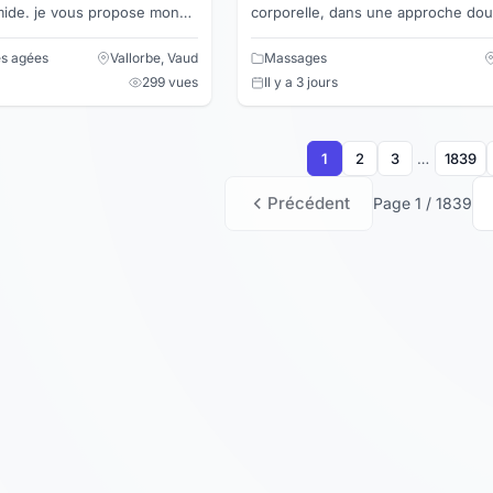
ropose mon
corporelle, dans une approche dou
 vos fenêtres, baie vitrée,
consciente. Masseur formé tantrique, dans la
cinquantaine, marié, ex...
es agées
Vallorbe, Vaud
Massages
299 vues
Il y a 3 jours
1
2
3
…
1839
Précédent
Page 1 / 1839