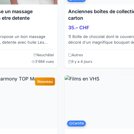
se un massage
Anciennes boîtes de collecti
n etre detente
carton
35.– CHF
1) Boîte de chocolat dont le couver
 detente avec huile Les
décoré d'un magnifique bouquet de
se sur l'ensemble des corps
montagne. Contenait à l'origine 100
"crèmes assorties". ...
Neuchâtel
Autres
3'694 vues
Il y a 4 jours
Nouveau
Certifié