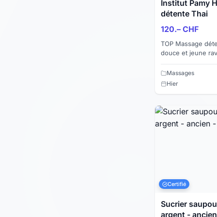
Institut Pamy
détente Thai
120.– CHF
TOP Massage déten
douce et jeune ra
avec une finition s
vous relaxer...
Massages
Hier
Certifié
Sucrier saupoudre
argent - ancien