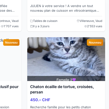
JULIEN à votre service ! A vendre un tout
pose des
nouveau plan de cuisson en vitrocéramique
ï, massages
avec la hotte de ventilation au milieu. Nous
avons aus...
ntreux, Vaud
Tables de cuisson
Villeneuve, Vaud
1'707 vues
Il y a 3 jours
2'553 vues
Nouveau
Nouveau
lusif pour
Chaton écaille de tortue, croisées,
persan
450.– CHF
nexion
Recherche famille pour les petits chaton