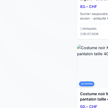
83.– CHF
Sucrier saupoudre
ancien - antiquité
cabossé (voir photo) à re
made in Engl...
Antiquités
30.07.2026
Certifié
Costume noir M
pantalon taille
50.– CHF