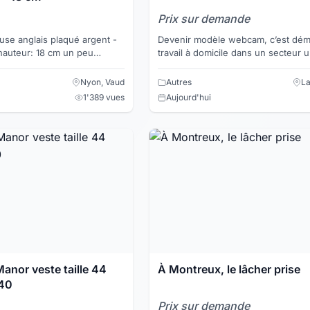
Prix sur demande
use anglais plaqué argent -
Devenir modèle webcam, c’est dém
 hauteur: 18 cm un peu
travail à domicile dans un secteur 
staurer Silver plate
mais qui est très rentable. Si vous a
un peu coquin...
Nyon, Vaud
Autres
La
1'389 vues
Aujourd'hui
anor veste taille 44
À Montreux, le lâcher prise
 40
Prix sur demande