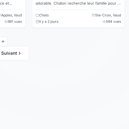
ce et
adorable. Chaton recherche leur famille pour la
vie qui serait capable de leur donner tout
l'amour qu'il m...
Apples, Vaud
Chats
Ste-Croix, Vaud
961 vues
Il y a 2 jours
594 vues
Suivant