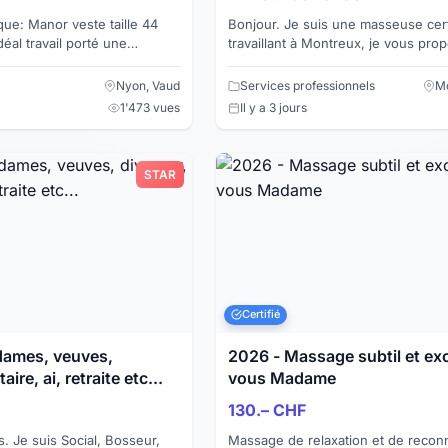
Bonjour. Je suis une masseuse certifiée
travaillant à Montreux, je vous pro
massages relaxants, massages tha
aux huiles et mass...
Nyon, Vaud
Services professionnels
Mo
1'473 vues
Il y a 3 jours
STAR
Certifié
, veuves,
2026 - Massage subtil et exc
aire, ai, retraite etc...
vous Madame
130.– CHF
seur,
Massage de relaxation et de recon