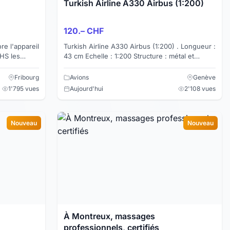
Turkish Airline A330 Airbus (1:200)
120.– CHF
e l'appareil
Turkish Airline A330 Airbus (1:200) . Longueur :
VHS les
43 cm Echelle : 1:200 Structure : métal et
ns suivants:
plastique Pieds : en bois Matériaux de haute
qualité...
Fribourg
Avions
Genève
1'795 vues
Aujourd'hui
2'108 vues
Nouveau
Nouveau
À Montreux, massages
professionnels, certifiés