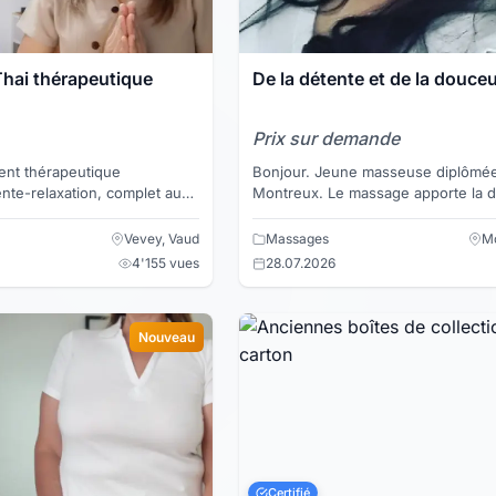
hai thérapeutique
De la détente et de la douce
Prix sur demande
nt thérapeutique
Bonjour. Jeune masseuse diplômée travaillant à
nte-relaxation, complet aux
Montreux. Le massage apporte la détente au
 essentielles chauffées sur
corps et à l'esprit. Il permet de enl
 massag...
noeuds,...
Vevey, Vaud
Massages
Mo
4'155 vues
28.07.2026
Nouveau
Certifié