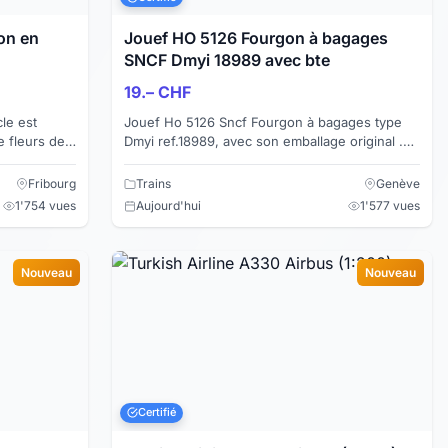
on en
Jouef HO 5126 Fourgon à bagages
SNCF Dmyi 18989 avec bte
19.– CHF
cle est
Jouef Ho 5126 Sncf Fourgon à bagages type
 fleurs de
Dmyi ref.18989, avec son emballage original .
 gr. de
Courant DC Longueur 240 mm Aménagement
intérieur ...
Fribourg
Trains
Genève
1'754 vues
Aujourd'hui
1'577 vues
Nouveau
Nouveau
Certifié