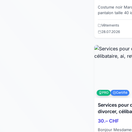
Costume noir Marque: Manor veste taille 44
pantalon taille 40 idéal travail porté une
semaine Je vends également une chemise en
soie blan...
Vêtements
28.07.2026
PRO
Certifié
Services pour dames
divorcer, célibat
30.– CHF
Bonjour Mesdames. Je suis Social, Bos