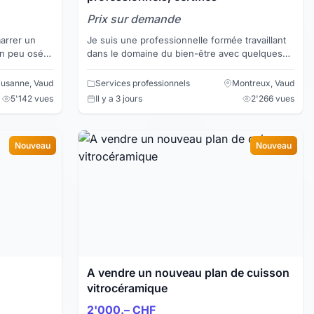
Prix sur demande
arrer un
Je suis une professionnelle formée travaillant
un peu osé
dans le domaine du bien-être avec quelques
vez l’esprit
années d'expérience. Je vous propose
plusieurs techniques d...
usanne, Vaud
Services professionnels
Montreux, Vaud
5'142 vues
Il y a 3 jours
2'266 vues
Nouveau
Nouveau
A vendre un nouveau plan de cuisson
vitrocéramique
2'000.– CHF