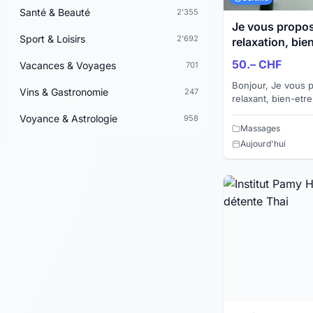
Santé & Beauté
2'355
Je vous propo
Sport & Loisirs
2'692
relaxation, bie
50.– CHF
Vacances & Voyages
701
Bonjour, Je vous propose un bon massage
Vins & Gastronomie
247
relaxant, bien-etre,
massage est reali
Voyance & Astrologie
958
Je vous rec...
Massages
Aujourd'hui