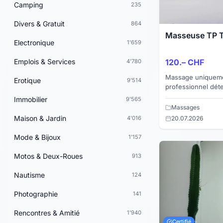
Camping
235
Divers & Gratuit
864
Masseuse TP T
Electronique
1'659
Emplois & Services
120.– CHF
4'780
Massage uniqueme
Erotique
9'514
professionnel déte
différentes huiles
Immobilier
9'565
une vraie table de
Massages
Maison & Jardin
4'016
20.07.2026
Mode & Bijoux
1'157
Motos & Deux-Roues
913
Nautisme
124
Photographie
141
Rencontres & Amitié
1'940
Certifié