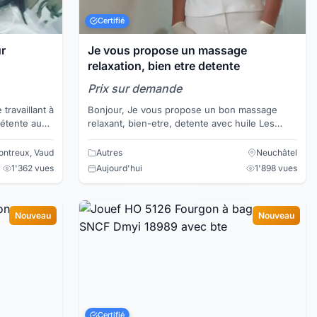
Certifié
ur
Je vous propose un massage
relaxation, bien etre detente
Prix sur demande
Bonjour, Je vous propose un bon massage
relaxant, bien-etre, detente avec huile Les
ever les
massage est realise sur l'ensemble des corps
Je vous recois ...
ntreux, Vaud
Autres
Neuchâtel
1'362 vues
Aujourd'hui
1'898 vues
Nouveau
Nouveau
Certifié