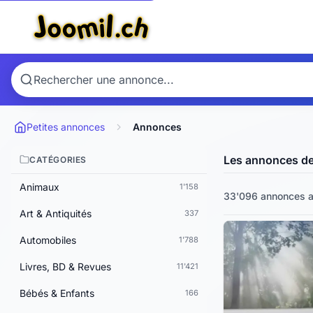
Petites annonces
Annonces
Les annonces d
CATÉGORIES
Animaux
1'158
33'096 annonces a
Art & Antiquités
337
Automobiles
1'788
Livres, BD & Revues
11'421
Bébés & Enfants
166