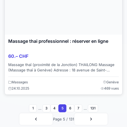
Massage thai professionnel : réserver en ligne
60.– CHF
Massage thaï (proximité de la Jonction) THAILONG Massage
(Massage thaï à Genève) Adresse : 18 avenue de Saint-
Clotilde Tel : 022 436 89 66 3...
Massages
Genève
24.10.2025
469 vues
…
…
1
3
4
5
6
7
131
Page 5 / 131