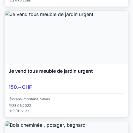
2'473 vues
Je vend tous meuble de jardin urgent
150.– CHF
crans-montana, Valais
28.06.2022
2'911 vues