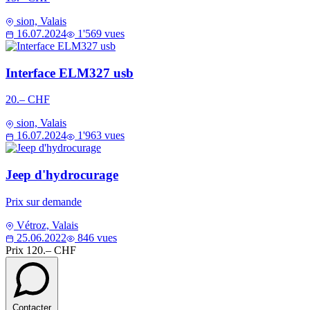
sion, Valais
16.07.2024
1'569 vues
Interface ELM327 usb
20.– CHF
sion, Valais
16.07.2024
1'963 vues
Jeep d'hydrocurage
Prix sur demande
Vétroz, Valais
25.06.2022
846 vues
Prix
120.– CHF
Contacter