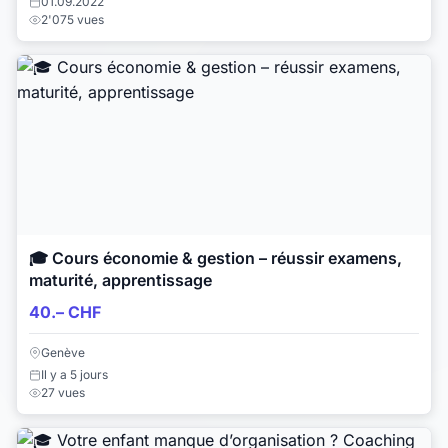
01.09.2022
2'075 vues
🎓 Cours économie & gestion – réussir examens,
maturité, apprentissage
40.– CHF
Genève
Il y a 5 jours
27 vues