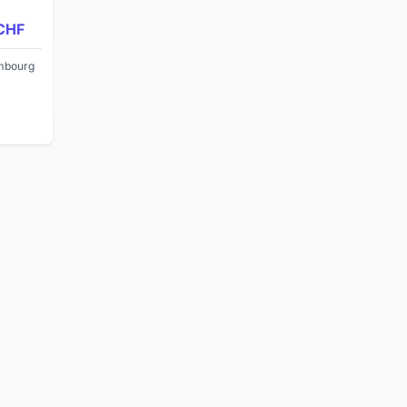
CHF
embourg