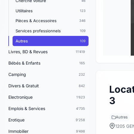
Cherche voiture
46
Utilitaires
123
Pièces & Accessoires
346
Services professionnels
109
Autres
109
Livres, BD & Revues
11'419
Bébés & Enfants
165
Camping
232
Divers & Gratuit
Loca
842
Electronique
3
1'623
Emplois & Services
4'735
Autres
Erotique
9'258
1205 GE
Immobilier
9'498