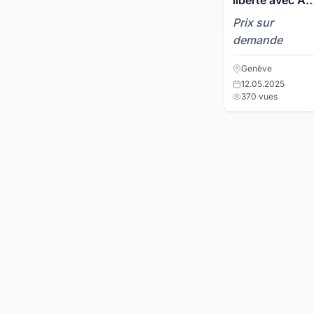
liberté avec AR
RENT
Prix sur
demande
Genève
12.05.2025
370 vues