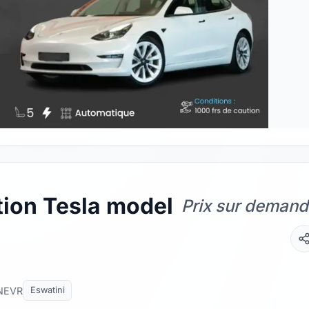
tion Tesla model
Prix sur deman
NEVR
Eswatini