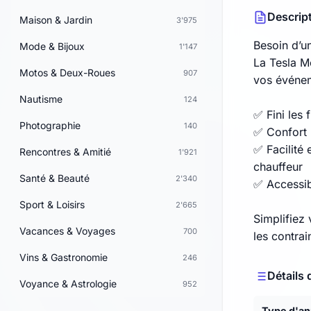
Descrip
Maison & Jardin
3'975
Besoin d’u
Mode & Bijoux
1'147
La Tesla M
Motos & Deux-Roues
907
vos événem
Nautisme
124
✅ Fini les 
Photographie
140
✅ Confort
✅ Facilité 
Rencontres & Amitié
1'921
chauffeur
Santé & Beauté
2'340
✅ Accessib
Sport & Loisirs
2'665
Simplifiez 
Vacances & Voyages
700
les contrai
Vins & Gastronomie
246
Détails 
Voyance & Astrologie
952
Type d'a