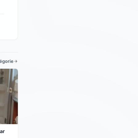
tégorie
ar