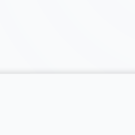
catégorie
SERVICES
RÉGIONS
Publier une annonce
Genève
Tarifs & Formules
Vaud
s catégories