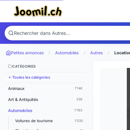
Petites annonces
Automobiles
Autres
Locatio
CATÉGORIES
Toutes les catégories
Animaux
1'146
Art & Antiquités
336
Automobiles
1'763
Voitures de tourisme
1'030