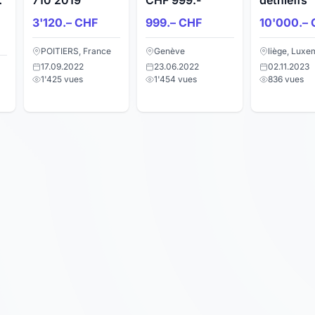
710 2019
CHF 999.-
dethleffs
3'120.– CHF
999.– CHF
10'000.– 
POITIERS, France
Genève
liège, Lux
17.09.2022
23.06.2022
02.11.2023
1'425 vues
1'454 vues
836 vues