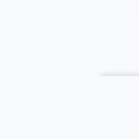
Choisir une 
JOOMIL
À propos
Aide & FAQ
Toutes le