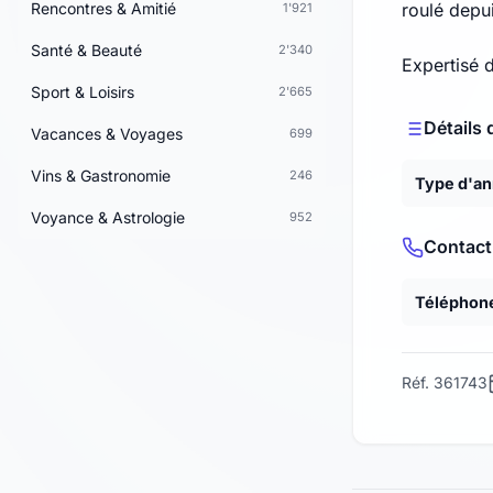
Rencontres & Amitié
roulé depui
1'921
Santé & Beauté
2'340
Expertisé d
Sport & Loisirs
2'665
Détails 
Vacances & Voyages
699
Vins & Gastronomie
246
Type d'a
Voyance & Astrologie
952
Contact
Téléphon
Réf. 361743