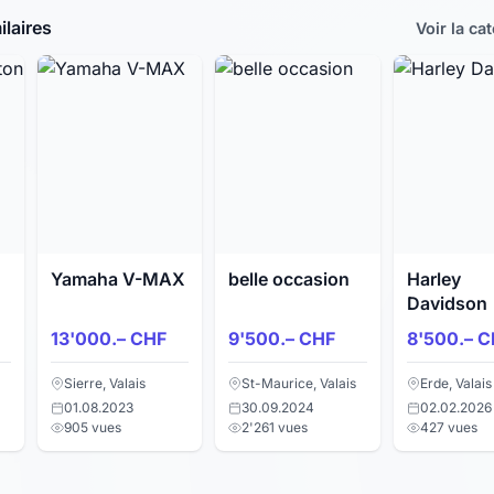
laires
Voir la ca
Yamaha V-MAX
belle occasion
Harley
Davidson
13'000.– CHF
9'500.– CHF
8'500.– C
Sierre, Valais
St-Maurice, Valais
Erde, Valais
01.08.2023
30.09.2024
02.02.2026
905 vues
2'261 vues
427 vues