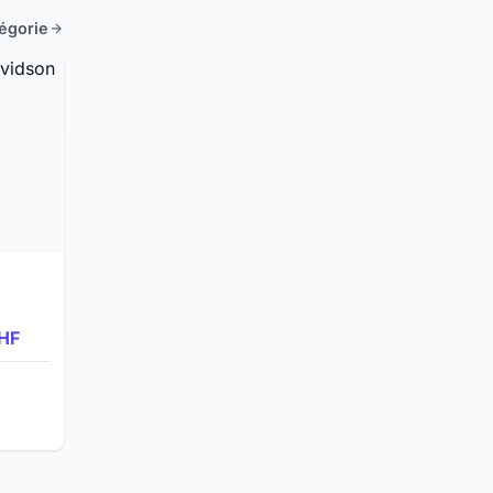
tégorie
HF