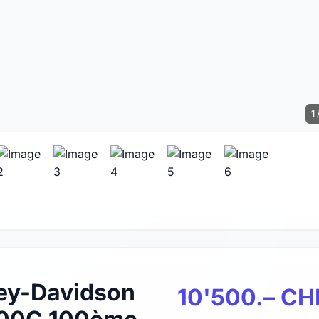
1 
ey-Davidson
10'500.– CH