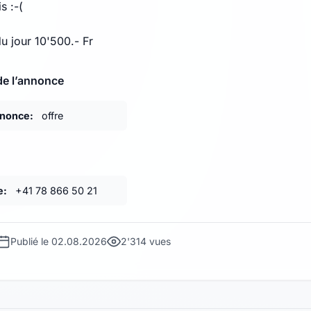
s :-(
u jour 10'500.- Fr
de l’annonce
nnonce:
offre
e:
+41 78 866 50 21
Publié le 02.08.2026
2'314 vues