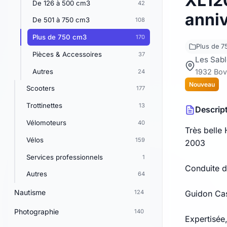
XL12
De 126 à 500 cm3
42
anniv
De 501 à 750 cm3
108
Plus de 750 cm3
170
Plus de 
Pièces & Accessoires
37
Les Sabl
Autres
1932 Bov
24
Nouveau
Scooters
177
Trottinettes
13
Descrip
Vélomoteurs
40
Très belle
Vélos
159
2003
Services professionnels
1
Conduite d
Autres
64
Nautisme
124
Guidon Ca
Photographie
140
Expertisée