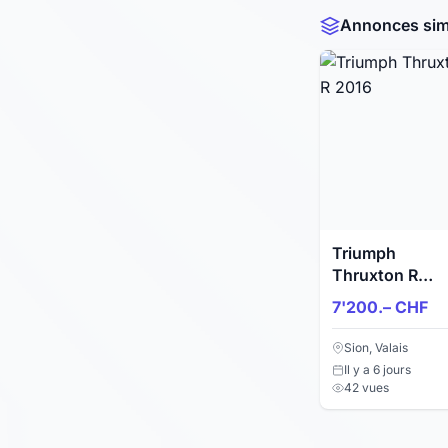
Annonces simi
Triumph
Thruxton R
2016
7'200.– CHF
Sion, Valais
Il y a 6 jours
42 vues