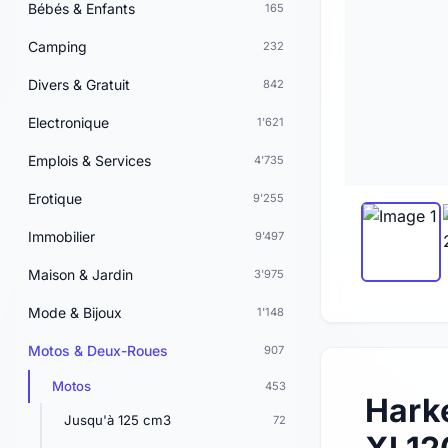
Bébés & Enfants
165
Camping
232
Divers & Gratuit
842
Electronique
1'621
Emplois & Services
4'735
Erotique
9'255
Immobilier
9'497
Maison & Jardin
3'975
Mode & Bijoux
1'148
Motos & Deux-Roues
907
Motos
453
Hark
Jusqu'à 125 cm3
72