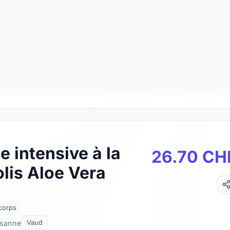
 intensive à la
26.70 CH
lis Aloe Vera
corps
usanne
Vaud