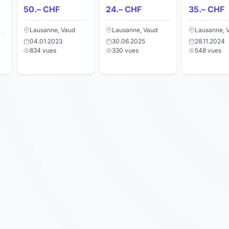
Reiki chez vous
lot
compléme
50.– CHF
24.– CHF
35.– CHF
à Lausanne
alimentair
Lausanne, Vaud
Lausanne, Vaud
Lausanne, 
04.01.2023
30.06.2025
28.11.2024
834 vues
330 vues
548 vues