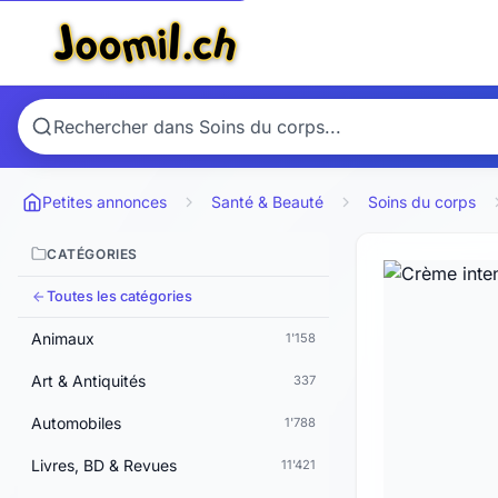
Petites annonces
Santé & Beauté
Soins du corps
CATÉGORIES
Toutes les catégories
Animaux
1'158
Art & Antiquités
337
Automobiles
1'788
Livres, BD & Revues
11'421