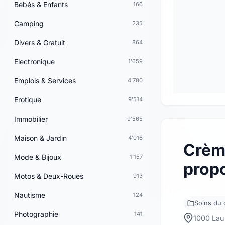
Bébés & Enfants
166
Camping
235
Divers & Gratuit
864
Electronique
1'659
Emplois & Services
4'780
Erotique
9'514
Immobilier
9'565
Maison & Jardin
4'016
Crème
Mode & Bijoux
1'157
propo
Motos & Deux-Roues
913
Nautisme
124
Soins du 
Photographie
141
1000 La