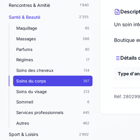
Rencontres & Amitié
1'940
Descrip
Santé & Beauté
2'355
Un soin int
Maquillage
65
Massages
566
Boutique e
Parfums
80
Détails 
Régimes
17
Soins des cheveux
134
Type d'a
Soins du corps
367
Soins du visage
213
Réf. 280299
Sommeil
6
Services professionnels
445
Autres
462
Sport & Loisirs
2'692