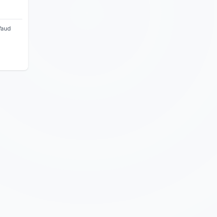
nt
e
Vaud