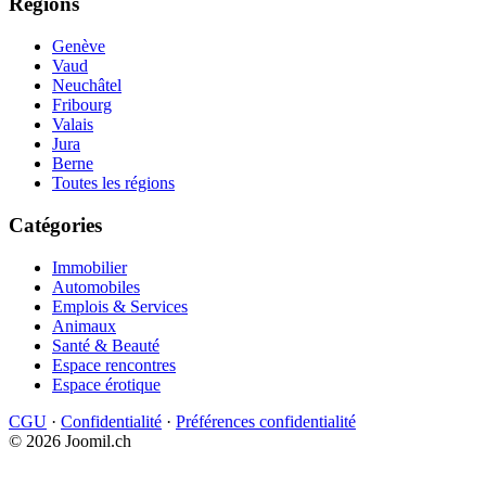
Régions
Genève
Vaud
Neuchâtel
Fribourg
Valais
Jura
Berne
Toutes les régions
Catégories
Immobilier
Automobiles
Emplois & Services
Animaux
Santé & Beauté
Espace rencontres
Espace érotique
CGU
·
Confidentialité
·
Préférences confidentialité
© 2026 Joomil.ch