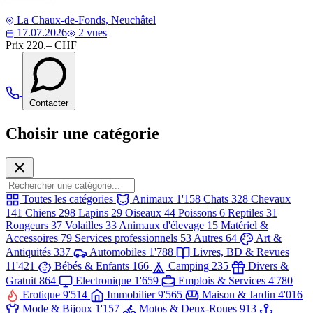
La Chaux-de-Fonds, Neuchâtel
17.07.2026
2 vues
Prix
220.– CHF
Contacter
Choisir une catégorie
Toutes les catégories
Animaux
1'158
Chats
328
Chevaux
141
Chiens
298
Lapins
29
Oiseaux
44
Poissons
6
Reptiles
31
Rongeurs
37
Volailles
33
Animaux d'élevage
15
Matériel &
Accessoires
79
Services professionnels
53
Autres
64
Art &
Antiquités
337
Automobiles
1'788
Livres, BD & Revues
11'421
Bébés & Enfants
166
Camping
235
Divers &
Gratuit
864
Electronique
1'659
Emplois & Services
4'780
Erotique
9'514
Immobilier
9'565
Maison & Jardin
4'016
Mode & Bijoux
1'157
Motos & Deux-Roues
913