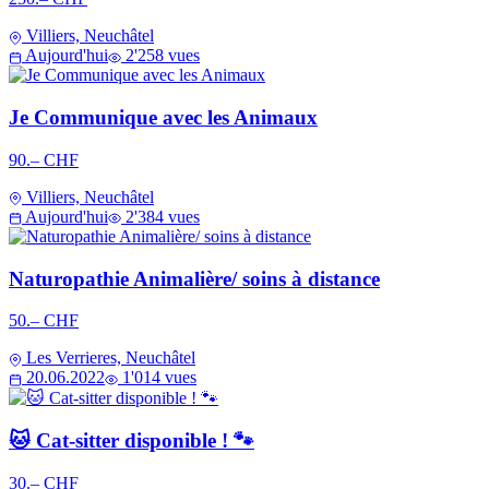
Villiers, Neuchâtel
Aujourd'hui
2'258 vues
Je Communique avec les Animaux
90.– CHF
Villiers, Neuchâtel
Aujourd'hui
2'384 vues
Naturopathie Animalière/ soins à distance
50.– CHF
Les Verrieres, Neuchâtel
20.06.2022
1'014 vues
🐱 Cat-sitter disponible ! 🐾
30.– CHF