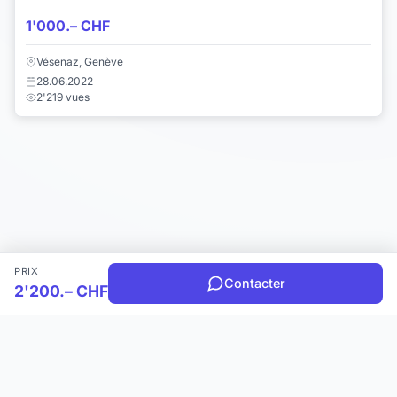
1'000.– CHF
Vésenaz, Genève
28.06.2022
2'219 vues
PRIX
Contacter
2'200.– CHF
Choisir une catégorie