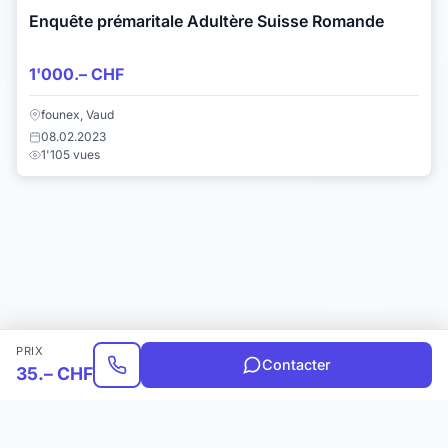
Enquête prémaritale Adultère Suisse Romande
1'000.– CHF
founex, Vaud
08.02.2023
1'105 vues
PRIX
Contacter
35.– CHF