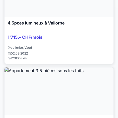
4.5pces lumineux à Vallorbe
1'715.– CHF/mois
vallorbe, Vaud
02.08.2022
1'286 vues