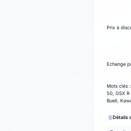
Prix à disc
Echange p
Mots clés 
50, GSX R 
Buell, Kaw
Détails 