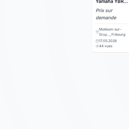
Yamaha YBR
125
Prix sur
demande
Moléson-sur-
Gruy…, Fribourg
17.05.2026
44 vues