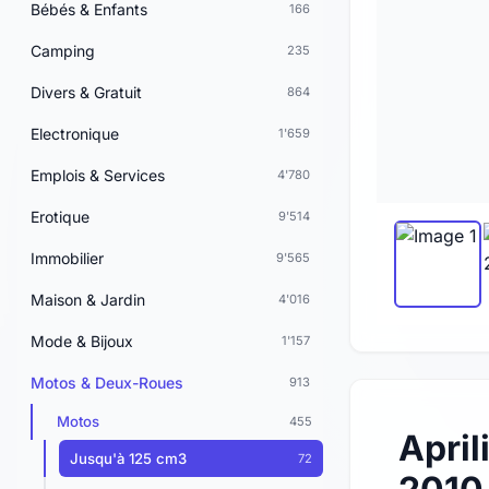
Bébés & Enfants
166
Camping
235
Divers & Gratuit
864
Electronique
1'659
Emplois & Services
4'780
Erotique
9'514
Immobilier
9'565
Maison & Jardin
4'016
Mode & Bijoux
1'157
Motos & Deux-Roues
913
Motos
455
April
Jusqu'à 125 cm3
72