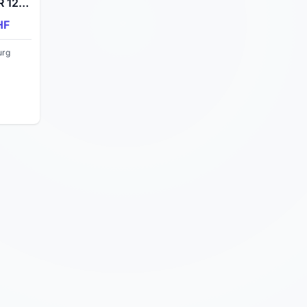
ur
HF
urg