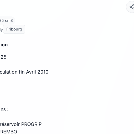
125 cm3
ly
Fribourg
tion
125
culation fin Avril 2010
ns :
 réservoir PROGRIP
 BREMBO