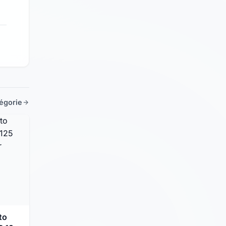
tégorie
to