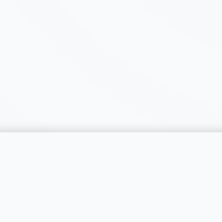
catégorie
SERVICES
RÉGIONS
Publier une annonce
Genève