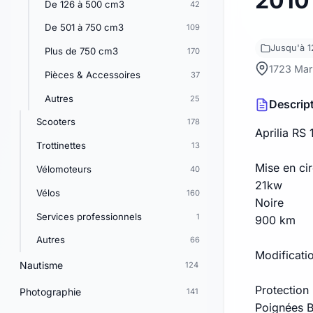
2010
De 126 à 500 cm3
42
De 501 à 750 cm3
109
Jusqu'à 
Plus de 750 cm3
170
1723 Mar
Pièces & Accessoires
37
Autres
25
Descrip
Scooters
178
Aprilia RS 
Trottinettes
13
Mise en cir
Vélomoteurs
40
21kw
Vélos
160
Noire
Services professionnels
1
900 km
Autres
66
Modificatio
Nautisme
124
Protection
Photographie
141
Poignées