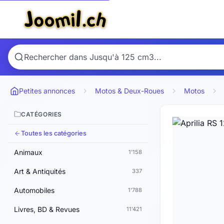
Petites annonces
Motos & Deux-Roues
Motos
CATÉGORIES
Toutes les catégories
Animaux
1'158
Art & Antiquités
337
Automobiles
1'788
Livres, BD & Revues
11'421