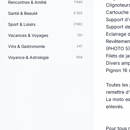
Rencontres & Amitié
1'940
Clignoteurs
Cartouche 
Santé & Beauté
2'355
Support d
Sport & Loisirs
2'692
Support de
Eclairage 
Vacances & Voyages
701
Revêtement
Vins & Gastronomie
247
(PHOTO 5)
Filets de j
Voyance & Astrologie
958
Divers amp
Pignon 16 
Toutes les 
remettre d'
La moto es
enlevés.
Pour tous 