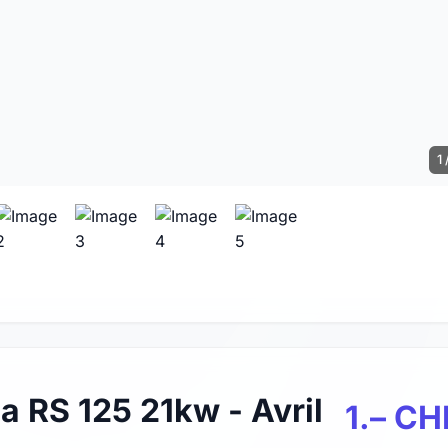
1 
ia RS 125 21kw - Avril
1.– CH