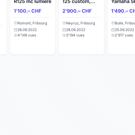
R125 mc lumière
125 custom,
Yamaha SR 125
modèle 2012
cm3 coule
1'100.– CHF
2'900.– CHF
1'490.– C
Romont, Fribourg
Neyruz, Fribourg
Bulle, Fribo
28.06.2022
28.06.2022
25.06.2022
4'146 vues
3'194 vues
2'917 vues