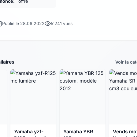
nnonce:
offre
Publié le 28.06.2022
5'241 vues
laires
Voir la ca
Yamaha yzf-
Yamaha YBR
Vends mo