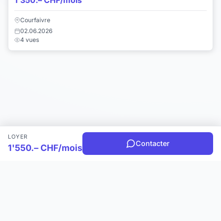
1'350.– CHF/mois
Courfaivre
02.06.2026
4 vues
LOYER
Contacter
1'550.– CHF/mois
Choisir une catégorie
Infos & Aide
© 2026 Joomil.ch