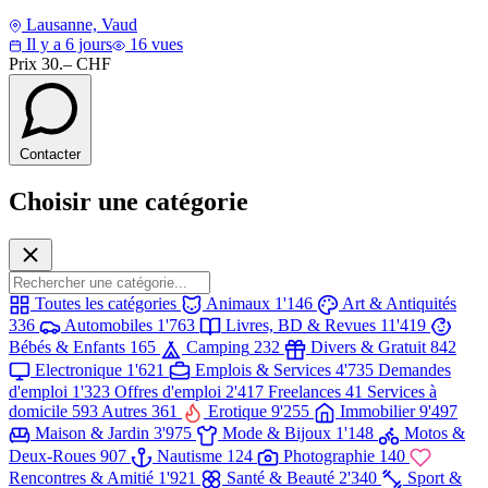
Lausanne, Vaud
Il y a 6 jours
16 vues
Prix
30.– CHF
Contacter
Choisir une catégorie
Toutes les catégories
Animaux
1'146
Art & Antiquités
336
Automobiles
1'763
Livres, BD & Revues
11'419
Bébés & Enfants
165
Camping
232
Divers & Gratuit
842
Electronique
1'621
Emplois & Services
4'735
Demandes
d'emploi
1'323
Offres d'emploi
2'417
Freelances
41
Services à
domicile
593
Autres
361
Erotique
9'255
Immobilier
9'497
Maison & Jardin
3'975
Mode & Bijoux
1'148
Motos &
Deux-Roues
907
Nautisme
124
Photographie
140
Rencontres & Amitié
1'921
Santé & Beauté
2'340
Sport &