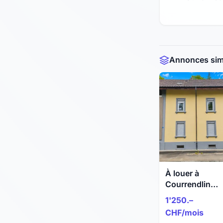
Annonces simi
À louer à
Courrendlin
appartement a
1'250.–
1er étage de 4.
CHF/mois
pièces