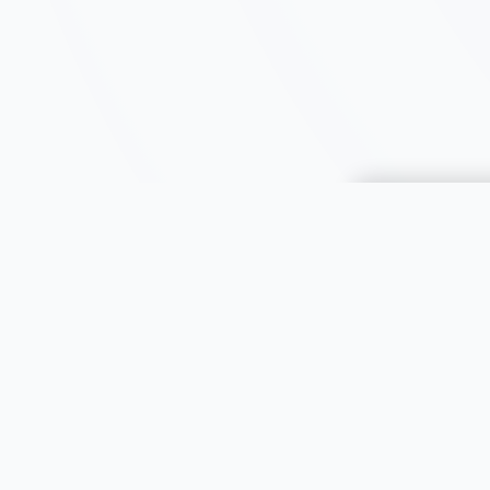
Choisir une 
JOOMIL
À propos
Aide & FAQ
Toutes le
Sécurité
Animaux
Contact