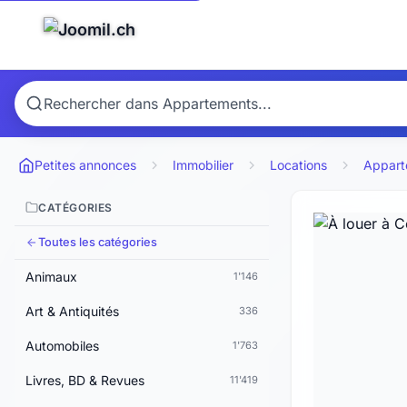
Petites annonces
Immobilier
Locations
Appart
CATÉGORIES
Toutes les catégories
Animaux
1'146
Art & Antiquités
336
Automobiles
1'763
Livres, BD & Revues
11'419