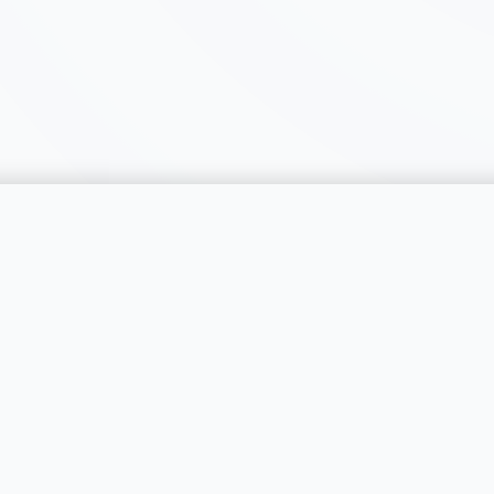
catégorie
SERVICES
RÉGIONS
Publier une annonce
Genève
Tarifs & Formules
Vaud
s catégories
Professionnels
Neuchâtel
Compte PRO
Fribourg