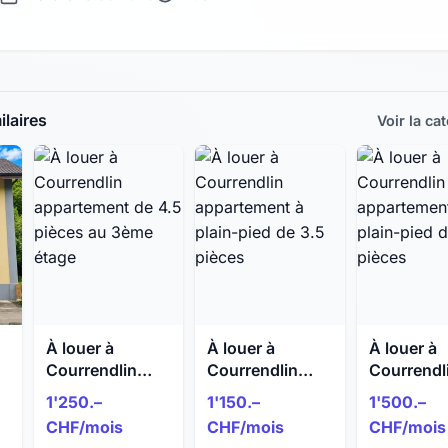
laires
Voir la ca
À louer à
À louer à
À louer à
Courrendlin
Courrendlin
Courrendl
u
appartement de
appartement à
apparteme
1'250.–
1'150.–
1'500.–
5
4.5 pièces au
plain-pied de
plain-pied
CHF/mois
CHF/mois
CHF/mois
3ème étage
3.5 pièces
4.5 pièces