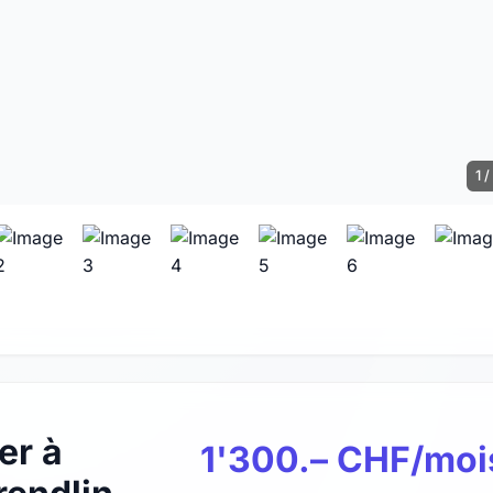
1 /
er à
1'300.– CHF/moi