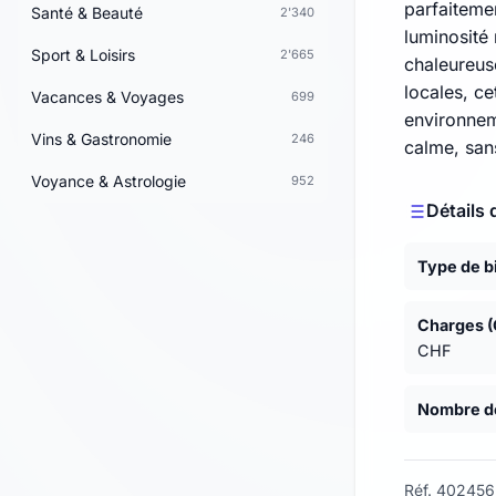
parfaiteme
Santé & Beauté
2'340
luminosité
Sport & Loisirs
2'665
chaleureus
locales, c
Vacances & Voyages
699
environnem
Vins & Gastronomie
246
calme, sans
Voyance & Astrologie
952
Détails 
Type de b
Charges (
CHF
Nombre de
Réf. 402456