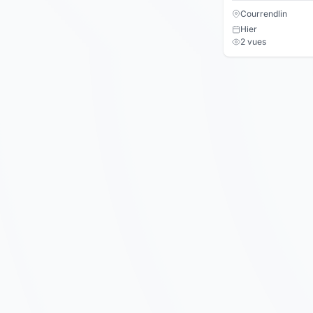
Courrendlin
Hier
2 vues