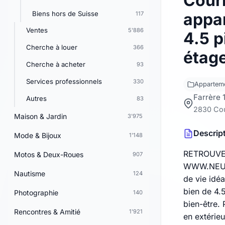
Cour
Biens hors de Suisse
appa
117
Ventes
5'886
4.5 p
Cherche à louer
366
étag
Cherche à acheter
93
Services professionnels
330
Appartem
Farrère 1
Autres
83
2830 Cou
Maison & Jardin
3'975
Descrip
Mode & Bijoux
1'148
RETROUVE
Motos & Deux-Roues
907
WWW.NEU-I
Nautisme
124
de vie idéa
bien de 4.5
Photographie
140
bien-être.
Rencontres & Amitié
1'921
en extérieu