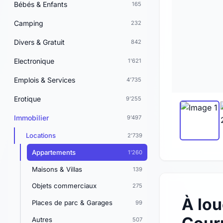
Bébés & Enfants
165
Camping
232
Divers & Gratuit
842
Electronique
1'621
Emplois & Services
4'735
Erotique
9'255
Immobilier
9'497
Locations
2'739
Appartements
1'260
Maisons & Villas
139
Objets commerciaux
275
À lou
Places de parc & Garages
99
Autres
507