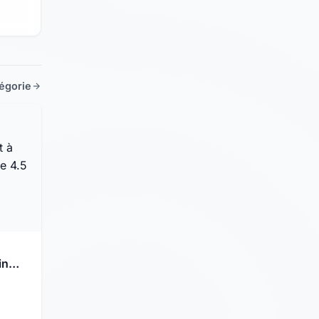
tégorie
in
nt à
 de