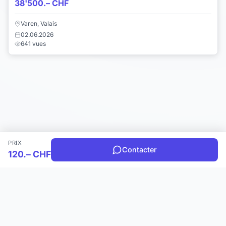
38'500.– CHF
Varen, Valais
02.06.2026
641 vues
PRIX
Contacter
120.– CHF
Choisir une catégorie
Infos & Aide
© 2026 Joomil.ch