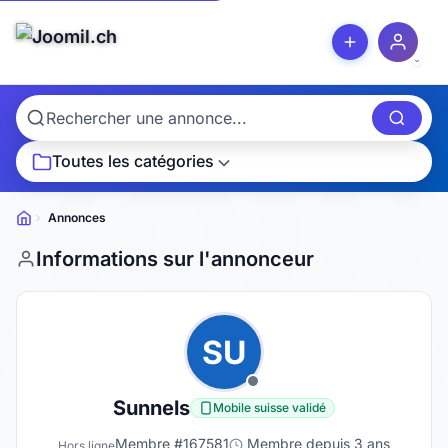
Toutes les catégories
Annonces
Petites
annonces
Informations sur l'annonceur
SU
Sunnels
Mobile suisse validé
Membre #167581
Membre depuis 3 ans
Hors ligne