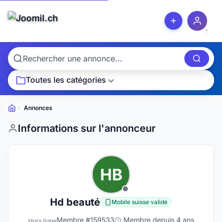
Toutes les catégories
Annonces
Petites
annonces
Informations sur l'annonceur
HB
Hd beauté
Mobile suisse validé
Membre #159533
Membre depuis 4 ans
Hors ligne