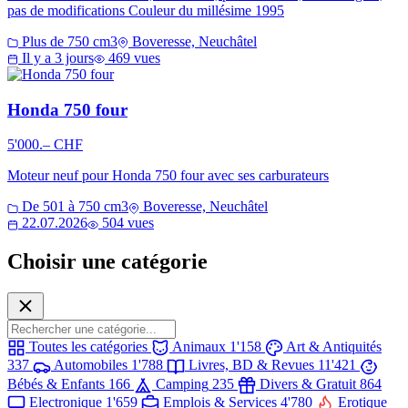
pas de modifications Couleur du millésime 1995
Plus de 750 cm3
Boveresse, Neuchâtel
Il y a 3 jours
469 vues
Honda 750 four
5'000.– CHF
Moteur neuf pour Honda 750 four avec ses carburateurs
De 501 à 750 cm3
Boveresse, Neuchâtel
22.07.2026
504 vues
Choisir une catégorie
Toutes les catégories
Animaux
1'158
Art & Antiquités
337
Automobiles
1'788
Livres, BD & Revues
11'421
Bébés & Enfants
166
Camping
235
Divers & Gratuit
864
Electronique
1'659
Emplois & Services
4'780
Erotique