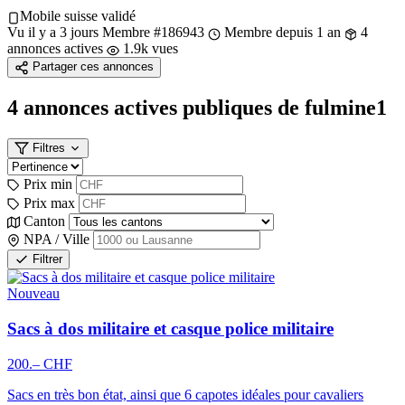
Mobile suisse validé
Vu il y a 3 jours
Membre #186943
Membre depuis 1 an
4
annonces actives
1.9k vues
Partager ces annonces
4 annonces actives publiques
de fulmine1
Filtres
Prix min
Prix max
Canton
NPA / Ville
Filtrer
Nouveau
Sacs à dos militaire et casque police militaire
200.– CHF
Sacs en très bon état, ainsi que 6 capotes idéales pour cavaliers