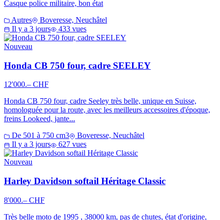
Casque police militaire, bon état
Autres
Boveresse, Neuchâtel
Il y a 3 jours
433 vues
Nouveau
Honda CB 750 four, cadre SEELEY
12'000.– CHF
Honda CB 750 four, cadre Seeley très belle, unique en Suisse,
homologuée pour la route, avec les meilleurs accessoires d'époque,
freins Lookeed, jante...
De 501 à 750 cm3
Boveresse, Neuchâtel
Il y a 3 jours
627 vues
Nouveau
Harley Davidson softail Héritage Classic
8'000.– CHF
Très belle moto de 1995 , 38000 km, pas de chutes, état d'origine,