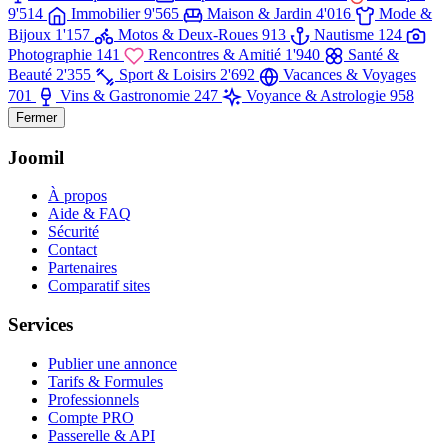
9'514
Immobilier
9'565
Maison & Jardin
4'016
Mode &
Bijoux
1'157
Motos & Deux-Roues
913
Nautisme
124
Photographie
141
Rencontres & Amitié
1'940
Santé &
Beauté
2'355
Sport & Loisirs
2'692
Vacances & Voyages
701
Vins & Gastronomie
247
Voyance & Astrologie
958
Fermer
Joomil
À propos
Aide & FAQ
Sécurité
Contact
Partenaires
Comparatif sites
Services
Publier une annonce
Tarifs & Formules
Professionnels
Compte PRO
Passerelle & API