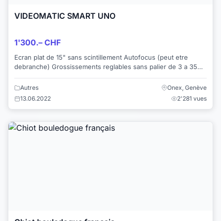
VIDEOMATIC SMART UNO
1'300.– CHF
Ecran plat de 15" sans scintillement Autofocus (peut etre
debranche) Grossissements reglables sans palier de 3 a 35
fois environ Luminosité, contra...
Autres
Onex, Genève
13.06.2022
2'281 vues