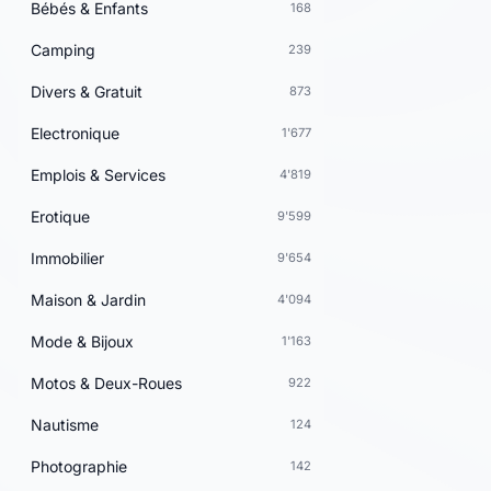
Bébés & Enfants
168
Camping
239
Divers & Gratuit
873
Electronique
1'677
Emplois & Services
4'819
Erotique
9'599
Immobilier
9'654
Maison & Jardin
4'094
Mode & Bijoux
1'163
Motos & Deux-Roues
922
Nautisme
124
Photographie
142