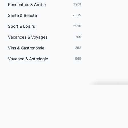
Rencontres & Amitié
1'961
Santé & Beauté
2'375
Sport & Loisirs
2'710
Vacances & Voyages
709
Vins & Gastronomie
252
Voyance & Astrologie
969
Choisir une 
JOOMIL