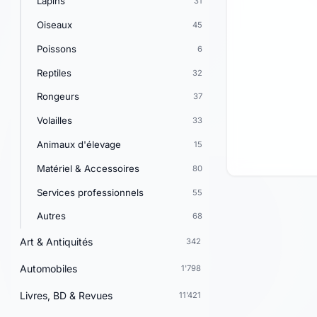
Lapins
31
Oiseaux
45
Poissons
6
Reptiles
32
Rongeurs
37
Volailles
33
Animaux d'élevage
15
Matériel & Accessoires
80
Services professionnels
55
Autres
68
Art & Antiquités
342
Automobiles
1'798
Livres, BD & Revues
11'421