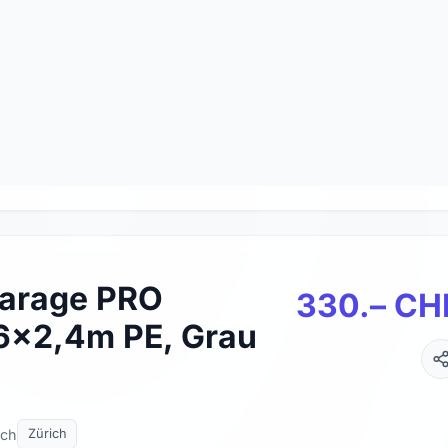
garage PRO
330.– CH
6x2,4m PE, Grau
ich
Zürich