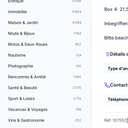
Erotique
9'599
Box 4: 21,
Immobilier
9'654
Maison & Jardin
4'094
Inbegriffe
Mode & Bijoux
1'163
Bitte beac
Motos & Deux-Roues
922
Détails 
Nautisme
124
Photographie
142
Type d'a
Rencontres & Amitié
1'961
Contact
Santé & Beauté
2'375
Sport & Loisirs
2'710
Téléphon
Vacances & Voyages
709
Vins & Gastronomie
Réf. 107552
252