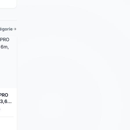
tégorie
 PRO
3,6m,
F