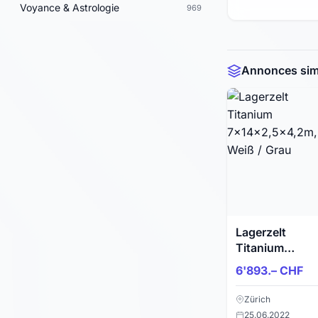
Voyance & Astrologie
969
Annonces simi
Lagerzelt
Titanium
7x14x2,5x4,2
6'893.– CHF
Weiß / Grau
Zürich
25.06.2022