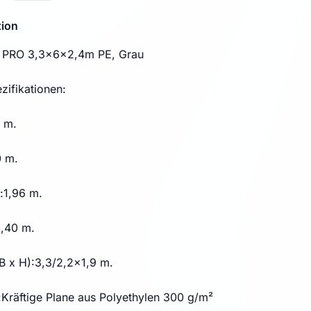
tion
e PRO 3,3x6x2,4m PE, Grau
zifikationen:
0 m.
0 m.
:1,96 m.
2,40 m.
B x H):3,3/2,2x1,9 m.
Kräftige Plane aus Polyethylen 300 g/m²