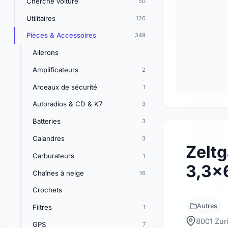
Cherche voiture
50
Utilitaires
126
Pièces & Accessoires
349
Ailerons
Amplificateurs
2
Arceaux de sécurité
1
Autoradios & CD & K7
3
Batteries
3
Calandres
3
Zelt
Carburateurs
1
3,3x
Chaînes à neige
16
Crochets
Autres
Filtres
1
8001 Zur
GPS
7