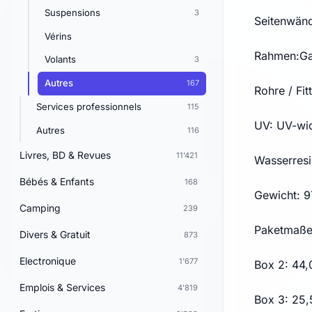
Suspensions
3
Seitenwänd
Vérins
Rahmen:Gal
Volants
3
Autres
167
Rohre / Fi
Services professionnels
115
UV: UV-wid
Autres
116
Livres, BD & Revues
11'421
Wasserresi
Bébés & Enfants
168
Gewicht: 9
Camping
239
Paketmaße:
Divers & Gratuit
873
Electronique
1'677
Box 2: 44,
Emplois & Services
4'819
Box 3: 25,