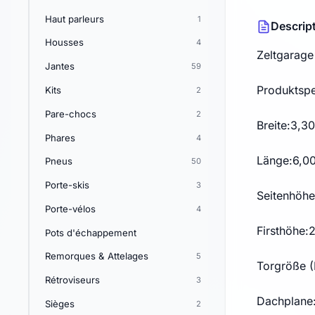
Haut parleurs
1
Descrip
Housses
4
Zeltgarag
Jantes
59
Produktspe
Kits
2
Pare-chocs
2
Breite:3,3
Phares
4
Länge:6,0
Pneus
50
Porte-skis
3
Seitenhöhe
Porte-vélos
4
Firsthöhe:
Pots d'échappement
Remorques & Attelages
5
Torgröße (
Rétroviseurs
3
Dachplane:
Sièges
2