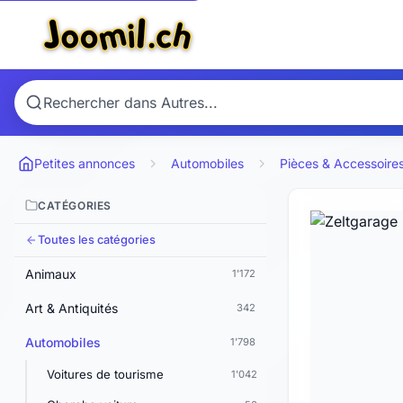
Petites annonces
Automobiles
Pièces & Accessoire
CATÉGORIES
Toutes les catégories
Animaux
1'172
Art & Antiquités
342
Automobiles
1'798
Voitures de tourisme
1'042