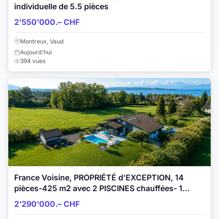
individuelle de 5.5 pièces
2'550'000.– CHF
Montreux, Vaud
Aujourd'hui
394 vues
France Voisine, PROPRIÉTÉ d’EXCEPTION, 14
pièces-425 m2 avec 2 PISCINES chauffées- 1
JACUZZI
2'290'000.– CHF