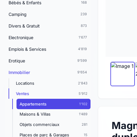
Bébés & Enfants
168
Camping
239
Divers & Gratuit
873
Electronique
1'677
Emplois & Services
4'819
Erotique
9'599
Immobilier
9'654
Locations
2'843
Ventes
5'912
Appartements
1'102
Maisons & Villas
1'489
Magn
Objets commerciaux
281
Places de parc & Garages
15