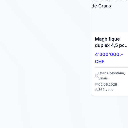
Magnifique
duplex 4,5 pce
de standing au
4'300'000.–
centre de Cran
CHF
Crans-Montana,
Valais
02.06.2026
364 vues