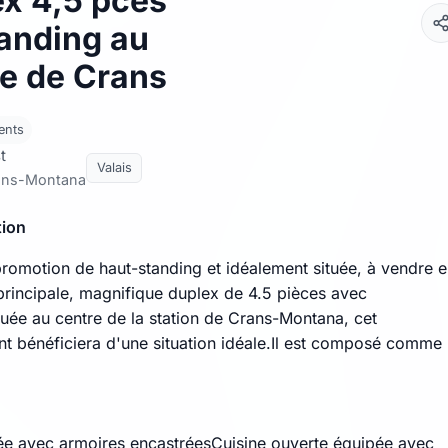
ex 4,5 pces
anding au
re de Crans
ents
t
Valais
ans-Montana
tion
romotion de haut-standing et idéalement située, à vendre 
principale, magnifique duplex de 4.5 pièces avec
tuée au centre de la station de Crans-Montana, cet
t bénéficiera d'une situation idéale.Il est composé comme
:
rée avec armoires encastréesCuisine ouverte équipée avec