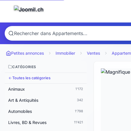
Petites annonces
Immobilier
Ventes
Appartem
CATÉGORIES
Toutes les catégories
Animaux
1'172
Art & Antiquités
342
Automobiles
1'798
Livres, BD & Revues
11'421