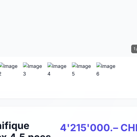
1 
ifique
4'215'000.– CH