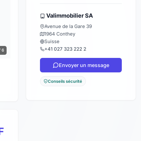
Valimmobilier SA
Avenue de la Gare 39
1964 Conthey
Suisse
+41 027 323 222 2
/ 6
Envoyer un message
Conseils sécurité
F