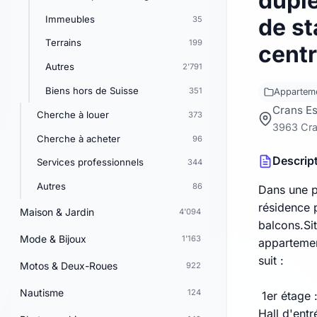
dupl
Immeubles
de st
35
Terrains
199
cent
Autres
2'791
Biens hors de Suisse
351
Appartem
Crans Es
Cherche à louer
373
3963 Cr
Cherche à acheter
96
Descrip
Services professionnels
344
Autres
86
Dans une p
résidence 
Maison & Jardin
4'094
balcons.Si
Mode & Bijoux
1'163
appartemen
suit :
Motos & Deux-Roues
922
Nautisme
124
1er étage 
Hall d'ent