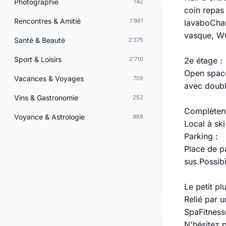
Photographie
142
coin repas
Rencontres & Amitié
1'961
lavaboCham
vasque, WC
Santé & Beauté
2'375
Sport & Loisirs
2'710
2e étage :
Open space
Vacances & Voyages
709
avec doubl
Vins & Gastronomie
252
Complètent
Voyance & Astrologie
969
Local à sk
Parking :
Place de p
sus.Possib
Le petit plu
Relié par 
SpaFitness
N'hésitez 