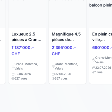
Luxueux 2.5
Magnifique 4.5
En plein c
s
pièces à Crans-
pièces de
ville,
Montana
standing au
appartem
1'187'000.–
2'395'000.–
690'000.
s
centre de Crans
lumineux 
CHF
CHF
balcon ple
Crans-Mont
sud
Valais
Crans-Montana,
Crans-Montana,
23.07.2026
Valais
Valais
1 vue
02.06.2026
02.06.2026
627 vues
357 vues