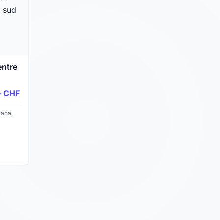
entre
ent
– CHF
avec
in
ana,