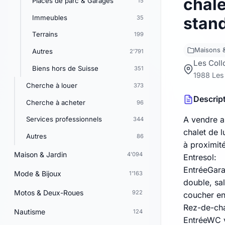
chale
Places de parc & Garages
15
Immeubles
stan
35
Terrains
199
Maisons &
Autres
2'791
Les Coll
Biens hors de Suisse
351
1988 Les
Cherche à louer
373
Descrip
Cherche à acheter
96
A vendre a
Services professionnels
344
chalet de 
Autres
86
à proximit
Maison & Jardin
4'094
Entresol:
EntréeGar
Mode & Bijoux
1'163
double, sa
Motos & Deux-Roues
922
coucher en
Rez-de-ch
Nautisme
124
EntréeWC v