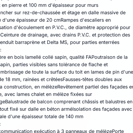
 en pierre et 100 mm d'épaisseur pour murs
ancher sur rez-de-chaussée et étage en dalle massive de
 d'une épaisseur de 20 cmRampes d'escaliers en
sation d'écoulement en P.V.C., de diamètre approprié pour
Ceinture de drainage, avec drains P.V.C. et protection des
enduit barraprène et Delta MS, pour parties enterrées
:
ère en bois lamellé collé sapin, qualité FAPoutraison de la
sapin, parties visibles sans tolérance de flache et
mbrissage de toute la surface du toit en lames de pin d'un
de 18 mm, rainées et crêtéesFausses-têtes doubles aux
la construction, en mélèzeRevêtement partiel des façades e
, avec lames chalet en mélèze fixées sur
eBalustrade de balcon comprenant châssis et balustres en
tout fixé sur dalle en béton arméIsolation des façades avec
rale d'une épaisseur totale de 140 mm
:
communication exécution à 3 panneaux de mélèzePorte