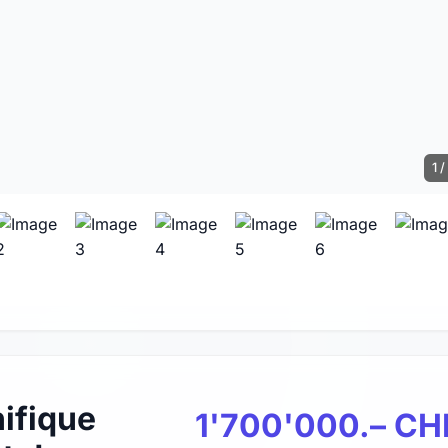
1 /
ifique
1'700'000.– CH