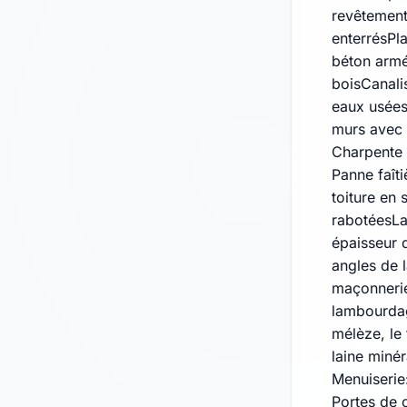
revêtement
enterrésPl
béton armé
boisCanali
eaux usées
murs avec 
Charpente 
Panne faîti
toiture en 
rabotéesLa
épaisseur 
angles de 
maçonnerie
lambourdag
mélèze, le 
laine miné
Menuiserie
Portes de 