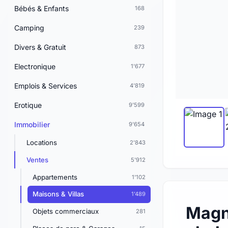
Bébés & Enfants
168
Camping
239
Divers & Gratuit
873
Electronique
1'677
Emplois & Services
4'819
Erotique
9'599
Immobilier
9'654
Locations
2'843
Ventes
5'912
Appartements
1'102
Maisons & Villas
1'489
Magn
Objets commerciaux
281