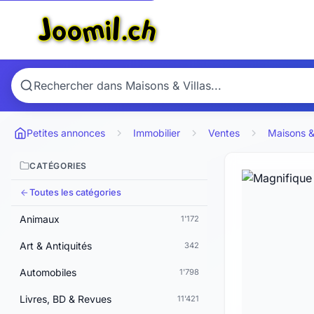
Petites annonces
Immobilier
Ventes
Maisons & 
CATÉGORIES
Toutes les catégories
Animaux
1'172
Art & Antiquités
342
Automobiles
1'798
Livres, BD & Revues
11'421