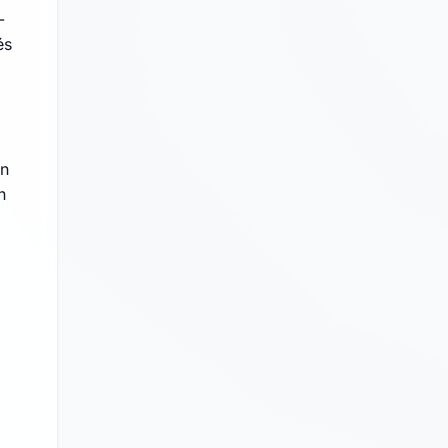
-
és
on
n