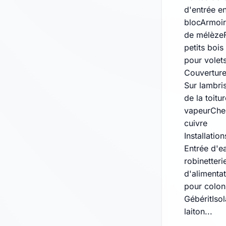
d'entrée en
blocArmoir
de mélèzeF
petits bois
pour volet
Couverture 
Sur lambri
de la toit
vapeurChen
cuivre
Installation
Entrée d'e
robinetteri
d'alimenta
pour colonn
GébéritIso
laiton...