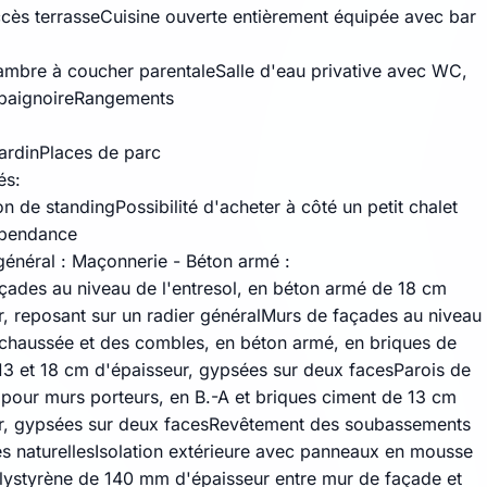
cès terrasseCuisine ouverte entièrement équipée avec bar
mbre à coucher parentaleSalle d'eau privative avec WC,
 baignoireRangements
ardinPlaces de parc
és:
n de standingPossibilité d'acheter à côté un petit chalet
pendance
 général : Maçonnerie - Béton armé :
çades au niveau de l'entresol, en béton armé de 18 cm
r, reposant sur un radier généralMurs de façades au niveau
chaussée et des combles, en béton armé, en briques de
13 et 18 cm d'épaisseur, gypsées sur deux facesParois de
 pour murs porteurs, en B.-A et briques ciment de 13 cm
r, gypsées sur deux facesRevêtement des soubassements
es naturellesIsolation extérieure avec panneaux en mousse
lystyrène de 140 mm d'épaisseur entre mur de façade et