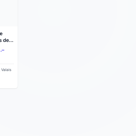
e
s des
ski
.–
 Valais