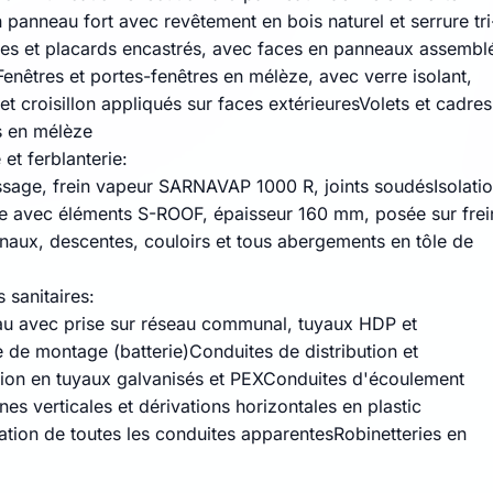
 panneau fort avec revêtement en bois naturel et serrure tri
es et placards encastrés, avec faces en panneaux assembl
enêtres et portes-fenêtres en mélèze, avec verre isolant,
 et croisillon appliqués sur faces extérieuresVolets et cadres
s en mélèze
et ferblanterie:
ssage, frein vapeur SARNAVAP 1000 R, joints soudésIsolati
ure avec éléments S-ROOF, épaisseur 160 mm, posée sur frei
aux, descentes, couloirs et tous abergements en tôle de
s sanitaires:
au avec prise sur réseau communal, tuyaux HDP et
e de montage (batterie)Conduites de distribution et
tion en tuyaux galvanisés et PEXConduites d'écoulement
es verticales et dérivations horizontales en plastic
lation de toutes les conduites apparentesRobinetteries en