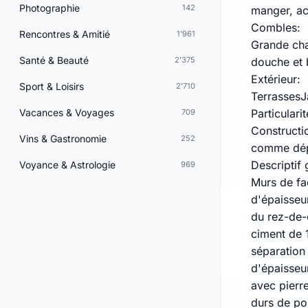
Photographie
142
manger, ac
Combles:
Rencontres & Amitié
1'961
Grande cha
Santé & Beauté
2'375
douche et
Extérieur:
Sport & Loisirs
2'710
TerrassesJ
Vacances & Voyages
Particularit
709
Constructio
Vins & Gastronomie
252
comme dé
Descriptif
Voyance & Astrologie
969
Murs de fa
d'épaisseu
du rez-de-
ciment de 
séparation
d'épaisseu
avec pierr
durs de po