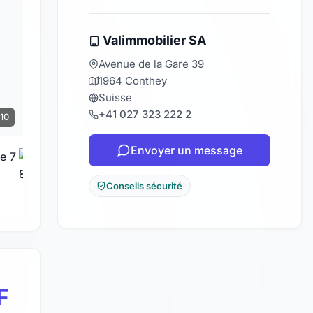
Valimmobilier SA
Avenue de la Gare 39
1964 Conthey
Suisse
+41 027 323 222 2
 10
Envoyer un message
Conseils sécurité
F