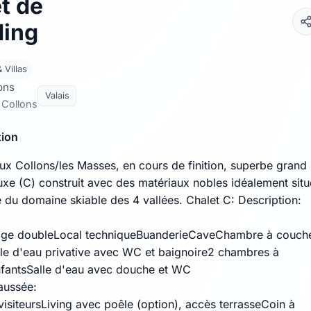
t de
ding
 Villas
ons
Valais
 Collons
tion
ux Collons/les Masses, en cours de finition, superbe grand
luxe (C) construit avec des matériaux nobles idéalement situ
é du domaine skiable des 4 vallées. Chalet C: Description:
age doubleLocal techniqueBuanderieCaveChambre à couch
lle d'eau privative avec WC et baignoire2 chambres à
fantsSalle d'eau avec douche et WC
aussée:
isiteursLiving avec poêle (option), accès terrasseCoin à