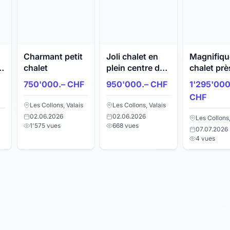
Charmant petit
Joli chalet en
Magnifiqu
chalet
plein centre de
chalet prè
la station
pistes de 
750'000.– CHF
950'000.– CHF
1'295'000
CHF
Les Collons, Valais
Les Collons, Valais
02.06.2026
02.06.2026
Les Collons,
1'575 vues
668 vues
07.07.2026
4 vues