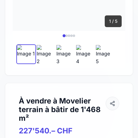
1 / 5
À vendre à Movelier
terrain à bâtir de 1'468
m²
227'540.– CHF