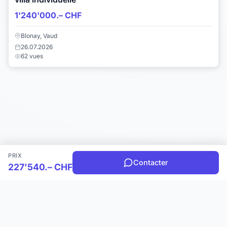
1'240'000.– CHF
Blonay, Vaud
26.07.2026
62 vues
PRIX
Contacter
227'540.– CHF
Choisir une catégorie