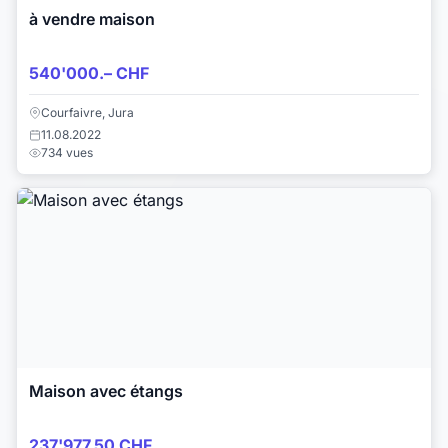
à vendre maison
540'000.– CHF
Courfaivre, Jura
11.08.2022
734 vues
Maison avec étangs
237'977.50 CHF